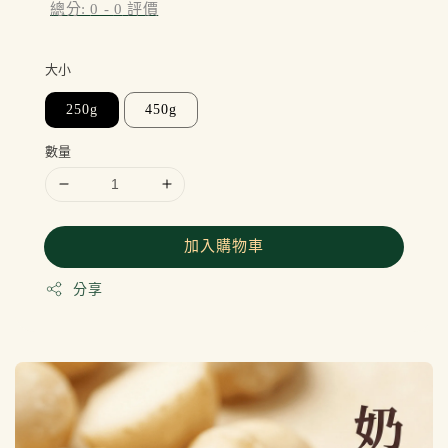
總分:
0
-
0
評價
大小
250g
450g
數量
加入購物車
分享