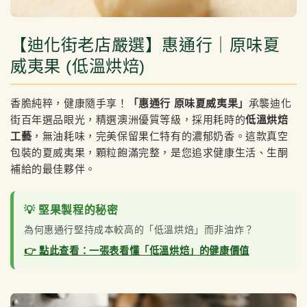
【迪化街老店嚴選】惠通行｜原味夏
威夷果 (低溫烘焙)
香脆純粹，健康隨手享！
「惠通行 原味夏威夷果」
承襲迪化
街百年選品眼光，精選澳洲優質等級，採用耗時的
低溫烘焙
工藝
，無油耗味，完美保留果仁特有的濃郁奶香。這款真空
包裝的夏威夷果，顆粒飽滿完整，是您追求健康生活、生酮
補給的最佳夥伴。
💡 堅果製程的秘密
為何惠通行堅持成本較高的「低溫烘焙」而非油炸？
👉 點此查看：一張表看懂「低溫烘焙」的健康價值