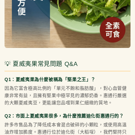
💡 夏威夷果常見問題 Q&A
Q1：夏威夷果為什麼被稱為「堅果之王」？
因為它富含極高比例的「單元不飽和脂肪酸」，對心血管健
康非常有益，且擁有堅果中極罕見的濃郁奶香。惠通行嚴選
的大顆夏威夷豆，更能讓您品嚐到果仁細緻的質地。
Q2：市面上夏威夷果很多，為什麼推薦迪化街惠通行的？
許多市售品為了降低成本會混合破碎的小顆粒，或使用高溫
油炸增加脆度。惠通行位於迪化街（大稻埕），我們堅持只