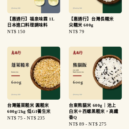
【惠通行】福泉味霖 1L
【惠通行】台灣長糯米
日本進口料理調味料
尖糯米 600g
Regular
NT$ 150
Regular
NT$ 79
price
price
台灣蓬萊糙米 圓糙米
台東熊貓米 600g｜池上
600g/2kg 低GI養生米
白米＋西螺黑糙米，高纖
香Q
Regular
NT$ 75
-
NT$ 235
Regular
NT$ 89
-
NT$ 275
price