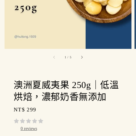
1
/
5
澳洲夏威夷果 250g｜低溫
烘焙，濃郁奶香無添加
Regular
NT$ 299
price
0 reviews