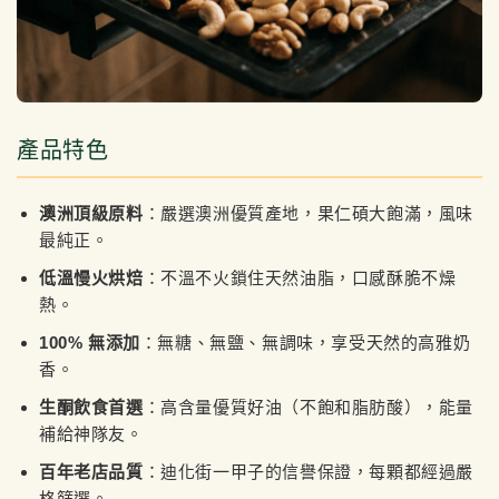
產品特色
澳洲頂級原料
：嚴選澳洲優質產地，果仁碩大飽滿，風味
最純正。
低溫慢火烘焙
：不溫不火鎖住天然油脂，口感酥脆不燥
熱。
100% 無添加
：無糖、無鹽、無調味，享受天然的高雅奶
香。
生酮飲食首選
：高含量優質好油（不飽和脂肪酸），能量
補給神隊友。
百年老店品質
：迪化街一甲子的信譽保證，每顆都經過嚴
格篩選。