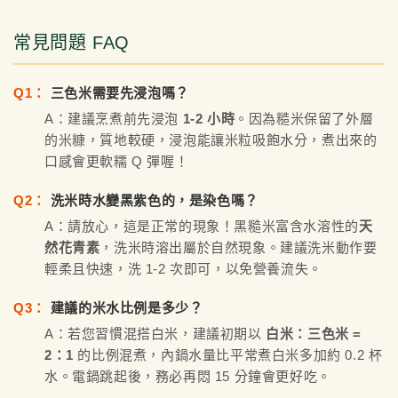
常見問題 FAQ
Q1：
三色米需要先浸泡嗎？
A：建議烹煮前先浸泡
1-2 小時
。因為糙米保留了外層
的米糠，質地較硬，浸泡能讓米粒吸飽水分，煮出來的
口感會更軟糯 Q 彈喔！
Q2：
洗米時水變黑紫色的，是染色嗎？
A：請放心，這是正常的現象！黑糙米富含水溶性的
天
然花青素
，洗米時溶出屬於自然現象。建議洗米動作要
輕柔且快速，洗 1-2 次即可，以免營養流失。
Q3：
建議的米水比例是多少？
A：若您習慣混搭白米，建議初期以
白米：三色米 =
2：1
的比例混煮，內鍋水量比平常煮白米多加約 0.2 杯
水。電鍋跳起後，務必再悶 15 分鐘會更好吃。