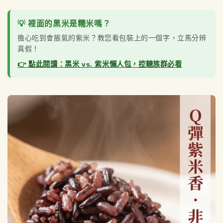
💡 裡面的黑米是糯米嗎？
擔心吃到會脹氣的紫米？教您看包裝上的一個字，立馬分辨
真假！
👉 點此閱讀：黑米 vs. 紫米懶人包，控糖族群必看