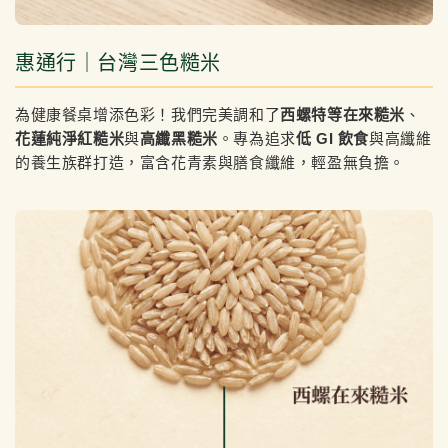
惠通行｜台灣三色糙米
為健康餐桌增添色彩！我們完美調和了
西螺特等在來糙米
、
花蓮純淨紅糙米
與
高纖黑糙米
。專為追求
低 GI 飲食
與高纖維
的養生族群打造，富含花青素與膳食纖維，輕盈無負擔。