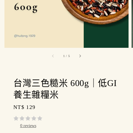
1
/
5
台灣三色糙米 600g｜低GI
養生雜糧米
Regular
NT$ 129
price
0 reviews