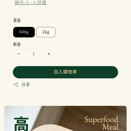
總分:
0
-
0
評價
重量
600g
2kg
數量
加入購物車
分享