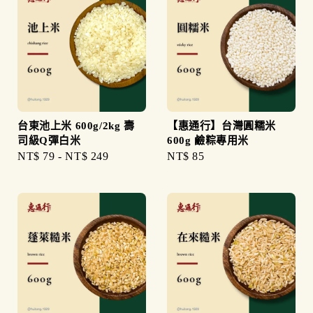
台東池上米 600g/2kg 壽
【惠通行】台灣圓糯米
司級Q彈白米
600g 鹼粽專用米
Regular
NT$ 79
-
NT$ 249
Regular
NT$ 85
price
price