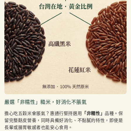
嚴選「非糯性」糙米，好消化不脹氣
擔心吃五穀米會脹氣？惠通行堅持選用
「非糯性」
品種。保
留完整麩皮營養，同時具備好消化、不黏膩的特性，即使是
長輩或腸胃敏感者也能安心食用。