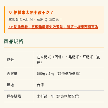
💡 怕糙米太硬小孩不吃？
掌握黃金水比例，煮出 Q 彈口感！
👉 點此查看：五穀雜糧零失敗煮法，加這一樣東西變更香
商品規格
在來糙米（西螺）、黑糙米、紅糙米（花
成分
蓮）
內容量
600g / 2kg（請依選項選擇）
產地
台灣
保存期限
未拆封一年 (建議冷藏保鮮)