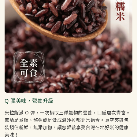
Q 彈美味，營養升級
米粒飽滿 Q 彈，一次攝取三種穀物的營養，口感層次豐富。
無論是煮飯、熬粥或是做成溫沙拉都非常適合。真空夾鏈包
裝鎖住新鮮，無添加物，讓您輕鬆享受台灣在地好米的健康
美味！