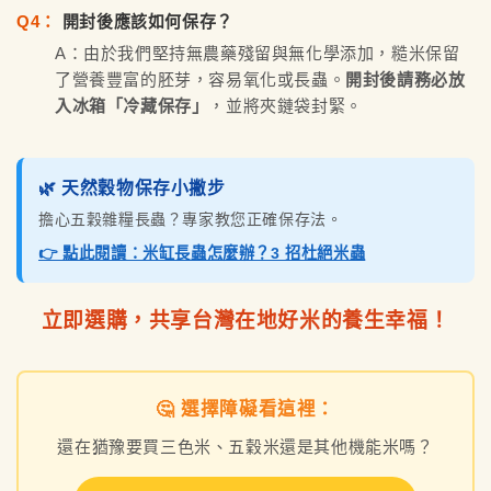
Q4：
開封後應該如何保存？
A：由於我們堅持無農藥殘留與無化學添加，糙米保留
了營養豐富的胚芽，容易氧化或長蟲。
開封後請務必放
入冰箱「冷藏保存」
，並將夾鏈袋封緊。
🌿 天然穀物保存小撇步
擔心五穀雜糧長蟲？專家教您正確保存法。
👉 點此閱讀：米缸長蟲怎麼辦？3 招杜絕米蟲
立即選購，共享台灣在地好米的養生幸福！
🤔 選擇障礙看這裡：
還在猶豫要買三色米、五穀米還是其他機能米嗎？