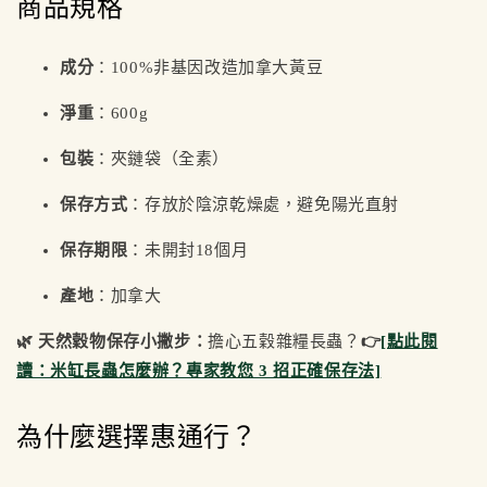
商品規格
成分
：100%非基因改造加拿大黃豆
淨重
：600g
包裝
：夾鏈袋（全素）
保存方式
：存放於陰涼乾燥處，避免陽光直射
保存期限
：未開封18個月
產地
：加拿大
🌿 天然穀物保存小撇步：
擔心五穀雜糧長蟲？
👉
[點此閱
讀：米缸長蟲怎麼辦？專家教您 3 招正確保存法]
為什麼選擇惠通行？