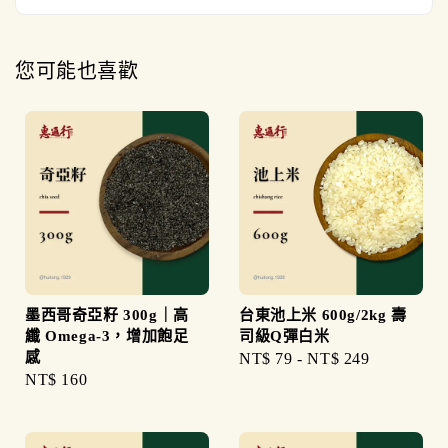
您可能也喜歡
墨西哥奇亞籽 300g｜高
台東池上米 600g/2kg 壽
纖 Omega-3，增加飽足
司級Q彈白米
感
Regular
NT$ 79
-
NT$ 249
Regular
NT$ 160
price
price