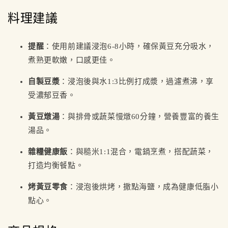
料理建議
提醒
：使用前建議浸泡6-8小時，確保黃豆充分吸水，
煮熟更軟嫩，口感更佳。
自製豆漿
：浸泡後與水1:3比例打成漿，過濾煮沸，享
受濃郁豆香。
黃豆燉湯
：與排骨或蔬菜慢燉60分鐘，營養豐富的養生
湯品。
雜糧健康飯
：與糙米1:1混合，電鍋烹煮，搭配蔬菜，
打造均衡餐點。
烤黃豆零食
：浸泡後烘烤，撒點海鹽，成為健康低脂小
點心。