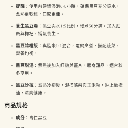
提醒
：使用前建議浸泡6-8小時，確保黑豆充分吸水，
煮熟更軟糯，口感更佳。
養生黑豆湯
：黑豆與水1:5比例，慢煮50分鐘，加入紅
棗與枸杞，補氣養生。
黑豆雜糧飯
：與糙米1:1混合，電鍋烹煮，搭配蔬菜，
營養均衡。
黑豆甜湯
：煮熟後加入紅糖與薑片，暖身甜品，適合秋
冬享用。
黑豆沙拉
：煮熟冷卻後，混搭酪梨與玉米粒，淋上橄欖
油，清爽健康。
商品規格
成分
：青仁黑豆