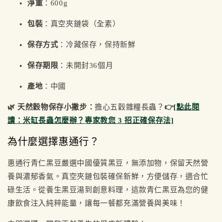
淨重
：600g
包裝
：真空夾鏈袋（全素）
保存方式
：冷藏保存，保持新鮮
保存期限
：未開封36個月
產地
：中國
🌿 天然穀物保存小撇步：
擔心五穀雜糧長蟲？
👉
[點此閱
讀：米缸長蟲怎麼辦？專家教您 3 招正確保存法]
為什麼選擇惠通行？
惠通行青仁黑豆嚴選中國優質黑豆，無添加物，保留天然營
養與濃郁香氣。真空夾鏈包裝確保新鮮，方便儲存，適合忙
碌生活。從養生黑豆湯到創意料理，這款青仁黑豆為您的健
康飲食注入純粹能量，讓每一餐都充滿營養與美味！