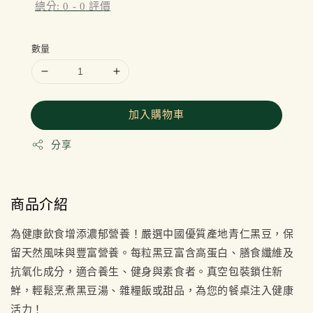
總分:
0
-
0
評價
數量
加入購物車
分享
商品介紹
為健康飲食增添濃郁營養！嚴選中國優質產地青仁黑豆，保
留天然風味與豐富營養。每粒黑豆富含高蛋白、膳食纖維及
抗氧化成分，適合養生、健身與素食者。真空包裝鎖住新
鮮，輕鬆烹煮黑豆湯、雜糧飯或甜品，為您的餐桌注入健康
活力！