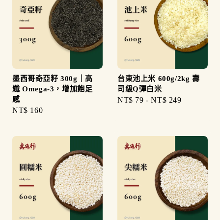
墨西哥奇亞籽 300g｜高
台東池上米 600g/2kg 壽
纖 Omega-3，增加飽足
司級Q彈白米
感
Regular
NT$ 79
-
NT$ 249
Regular
NT$ 160
price
price