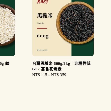
g 鹼
台灣黑糙米 600g/2kg｜非糯性低
GI，富含花青素
Regular
NT$ 115
-
NT$ 359
price