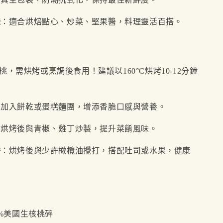
味
：適合烘焙點心、炒菜、堅果醬，料理靈活百搭。
步
核桃，需烘烤或烹調後食用！建議以160°C烘烤10-12分鐘
：加入餅乾或蛋糕麵團，增添香脆口感與營養。
：烘烤後與青椒、雞丁炒製，提升菜餚風味。
醬
：烘烤後與少許橄欖油攪打，搭配吐司或水果，健康
0%美國生核桃碎