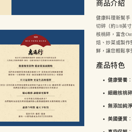
商品介紹
健康料理新幫手
切碎（約1/8英
核桃碎，富含Om
焙、炒菜或製作
鮮，讓您輕鬆享
產品特色
健康營養
：
細緻核桃
無添加純
美國優質
真空保鮮