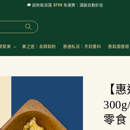
🚚 超商取貨滿
$799
免運費｜滿額自動折抵
類堅果
養之道｜各類穀粉
惠通私貨｜烹飪醬料
惠穀圖書館
【惠
300
零食