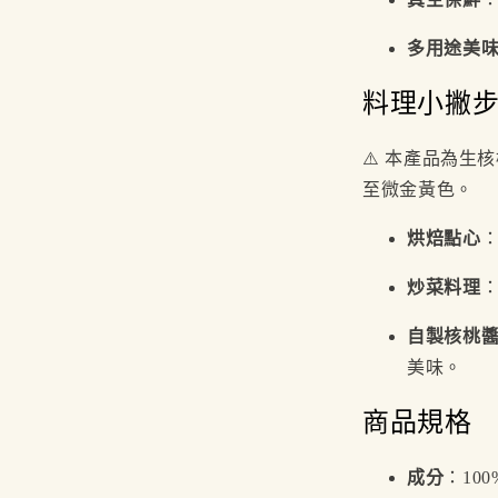
多用途美
料理小撇
⚠️ 本產品為生
至微金黃色。
烘焙點心
炒菜料理
自製核桃
美味。
商品規格
成分
：10