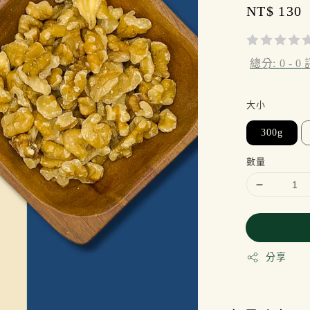
Regular
NT$ 130
price
總分:
0
-
0
大小
300g
數量
分享