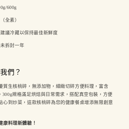
0g/600g
空（全素）
：建議冷藏以保持最佳新鮮度
：未拆封一年
國
擇我們？
優質生核桃碎，無添加物，細緻切碎方便料理，富含
營養。300g規格滿足烘焙與日常需求，搭配真空包裝，方便
點心到炒菜，這款核桃碎為您的健康餐桌增添無限創意
健康料理新體驗！