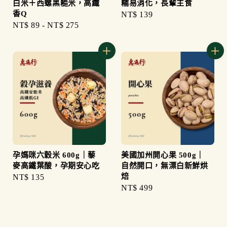
白米＋西螺黑糙米，高纖
糯易消化，長輩主食
香Q
Regular
NT$ 139
Regular
NT$ 89
-
NT$ 275
price
price
孕媽咪六穀米 600g｜藜
美國加州開心果 500g｜
麥高鐵葉酸，孕期安心吃
自然開口，無漂白新鮮烘
焙
Regular
NT$ 135
Regular
NT$ 499
price
price