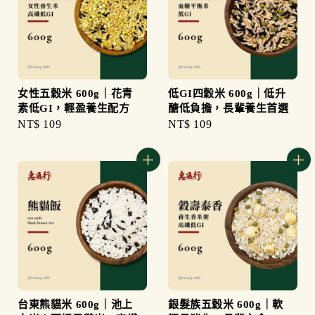
女性五穀米 600g｜花青
低GI四穀米 600g｜低升
素低GI，輕盈養生配方
醣低負擔，長輩養生首選
Regular
NT$ 109
Regular
NT$ 109
price
price
台東熊貓米 600g｜池上
銀髮族五穀米 600g｜軟