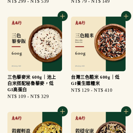
Regular
NT$ 299
-
NT$ 539
Regular
NT$ 79
-
NT$ 149
price
price
三色藜麥米 600g｜池上
台灣三色糙米 600g｜低
白米搭配秘魯藜麥，低
GI養生雜糧米
GI高蛋白
Regular
NT$ 129
-
NT$ 410
Regular
NT$ 109
-
NT$ 329
price
price