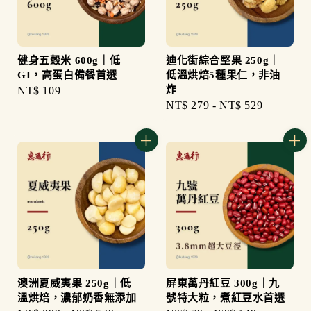
健身五穀米 600g｜低
迪化街綜合堅果 250g｜
GI，高蛋白備餐首選
低溫烘焙5種果仁，非油
炸
Regular
NT$ 109
Regular
NT$ 279
-
NT$ 529
price
price
澳洲夏威夷果 250g｜低
屏東萬丹紅豆 300g｜九
溫烘焙，濃郁奶香無添加
號特大粒，煮紅豆水首選