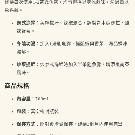
建議每次使用1-2茶匙魚露，均勻攪拌以增添鮮味，勿過量以
免過鹹。
泰式涼拌
：與檸檬汁、辣椒混合，調製青木瓜沙拉，酸
辣鮮香。
冬陰功湯
：加入1湯匙魚露，搭配蝦與香茅，湯品鮮味
濃郁。
炒菜提鮮
：炒泰式海鮮時加入半茶匙魚露，增添東南亞
風味。
商品規格
內容量
：700ml
包裝
：真空密封瓶裝
保存方式
：開封後冷藏保存，建議3個月內使用完畢