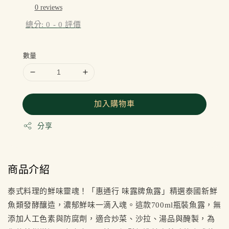
0 reviews
總分:
0
-
0
評價
數量
加入購物車
分享
商品介紹
泰式料理的鮮味靈魂！「惠通行 味露牌魚露」精選泰國新鮮
魚類發酵釀造，濃郁鮮味一滴入魂。這款700ml瓶裝魚露，無
添加人工色素與防腐劑，適合炒菜、沙拉、湯品與醃製，為