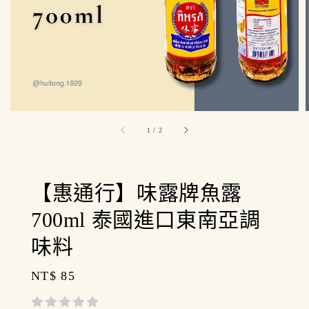
1
/
2
【惠通行】味露牌魚露
700ml 泰國進口東南亞調
味料
Regular
NT$ 85
price