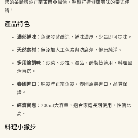
您的菜餚增添正宗東南亞風情。輕鬆打造健康美味的泰式佳
餚！
產品特色
濃郁鮮味
：魚類發酵釀造，鮮味濃厚，少量即可提味。
天然食材
：無添加人工色素與防腐劑，健康純淨。
多用途調味
：炒菜、沙拉、湯品、醃製皆適用，料理靈
活百搭。
泰國進口
：味露牌正宗魚露，泰國原裝進口，品質保
證。
經濟實惠
：700ml大容量，適合家庭長期使用，性價比
高。
料理小撇步