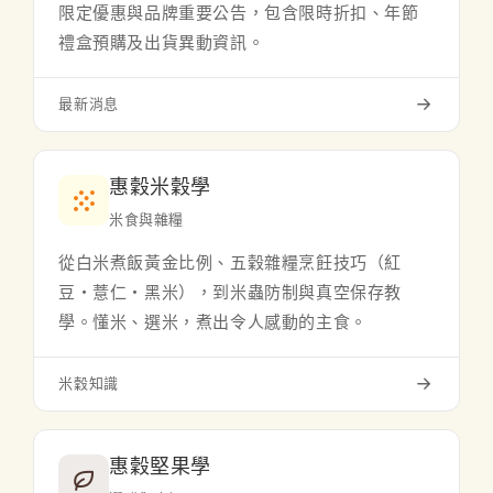
限定優惠與品牌重要公告，包含限時折扣、年節
禮盒預購及出貨異動資訊。
最新消息
惠穀米穀學
米食與雜糧
從白米煮飯黃金比例、五穀雜糧烹飪技巧（紅
豆・薏仁・黑米），到米蟲防制與真空保存教
學。懂米、選米，煮出令人感動的主食。
米穀知識
惠穀堅果學