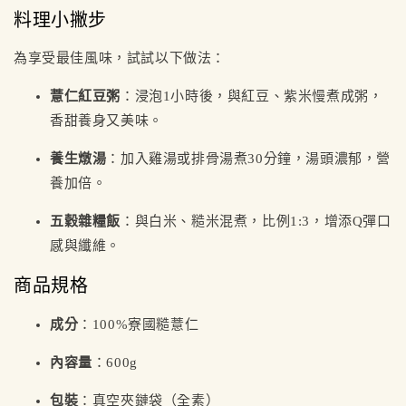
料理小撇步
為享受最佳風味，試試以下做法：
薏仁紅豆粥
：浸泡1小時後，與紅豆、紫米慢煮成粥，
香甜養身又美味。
養生燉湯
：加入雞湯或排骨湯煮30分鐘，湯頭濃郁，營
養加倍。
五穀雜糧飯
：與白米、糙米混煮，比例1:3，增添Q彈口
感與纖維。
商品規格
成分
：100%寮國糙薏仁
內容量
：600g
包裝
：真空夾鏈袋（全素）