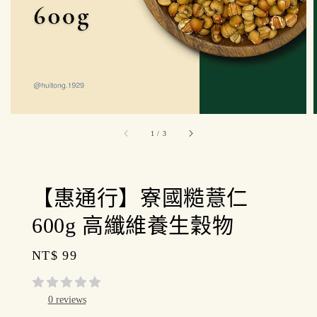
1
/
3
【惠通行】寮國糙薏仁
600g 高纖維養生穀物
Regular
NT$ 99
price
0 reviews