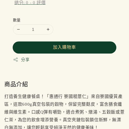
總分:
0
-
0
評價
數量
加入購物車
分享
商品介紹
打造養生健康餐桌！「惠通行 寮國糙薏仁」來自寮國優質產
區，這款600g真空包裝的穀物，保留完整麩皮，富含膳食纖
維與維生素。口感Q彈有嚼勁，適合煮粥、燉湯、五穀飯或薏
仁茶，為您的飲食增添營養。真空夾鏈包裝鎖住新鮮，無漂
白無添加，讓您輕鬆享受純淨天然的健康美味！