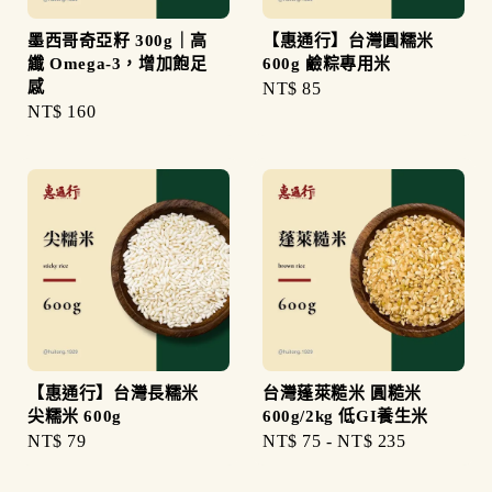
墨西哥奇亞籽 300g｜高
【惠通行】台灣圓糯米
纖 Omega-3，增加飽足
600g 鹼粽專用米
感
Regular
NT$ 85
Regular
NT$ 160
price
price
【惠通行】台灣長糯米
台灣蓬萊糙米 圓糙米
尖糯米 600g
600g/2kg 低GI養生米
Regular
NT$ 79
Regular
NT$ 75
-
NT$ 235
price
price