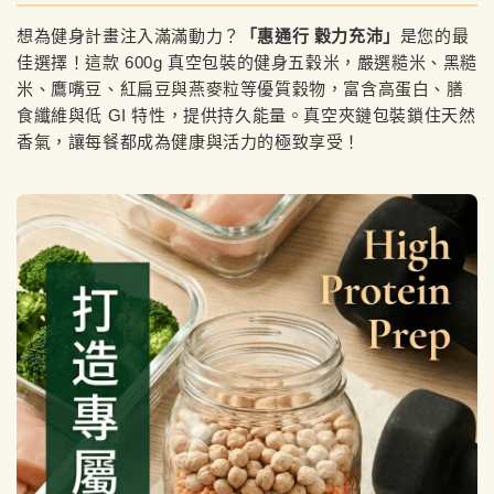
想為健身計畫注入滿滿動力？
「惠通行 穀力充沛」
是您的最
佳選擇！這款 600g 真空包裝的健身五穀米，嚴選糙米、黑糙
米、鷹嘴豆、紅扁豆與燕麥粒等優質穀物，富含高蛋白、膳
食纖維與低 GI 特性，提供持久能量。真空夾鏈包裝鎖住天然
香氣，讓每餐都成為健康與活力的極致享受！