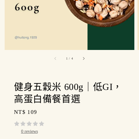
1
/
4
健身五穀米 600g｜低GI，
高蛋白備餐首選
Regular
NT$ 109
price
0 reviews