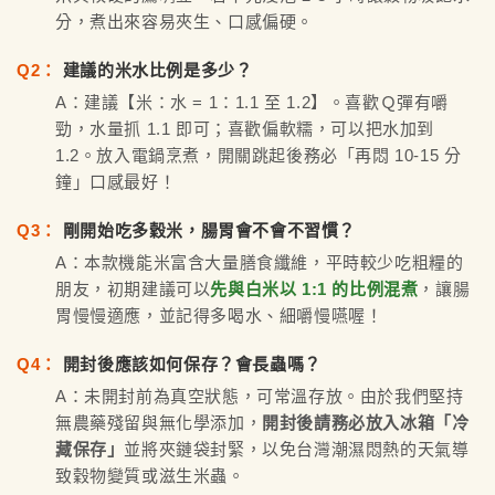
分，煮出來容易夾生、口感偏硬。
Q2：
建議的米水比例是多少？
A：建議【米：水 = 1：1.1 至 1.2】。喜歡Ｑ彈有嚼
勁，水量抓 1.1 即可；喜歡偏軟糯，可以把水加到
1.2。放入電鍋烹煮，開關跳起後務必「再悶 10-15 分
鐘」口感最好！
Q3：
剛開始吃多穀米，腸胃會不會不習慣？
A：本款機能米富含大量膳食纖維，平時較少吃粗糧的
朋友，初期建議可以
先與白米以 1:1 的比例混煮
，讓腸
胃慢慢適應，並記得多喝水、細嚼慢嚥喔！
Q4：
開封後應該如何保存？會長蟲嗎？
A：未開封前為真空狀態，可常溫存放。由於我們堅持
無農藥殘留與無化學添加，
開封後請務必放入冰箱「冷
藏保存」
並將夾鏈袋封緊，以免台灣潮濕悶熱的天氣導
致穀物變質或滋生米蟲。