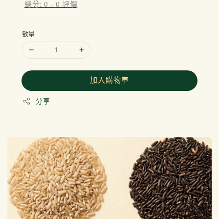
總分:
0
-
0
評價
數量
加入購物車
分享