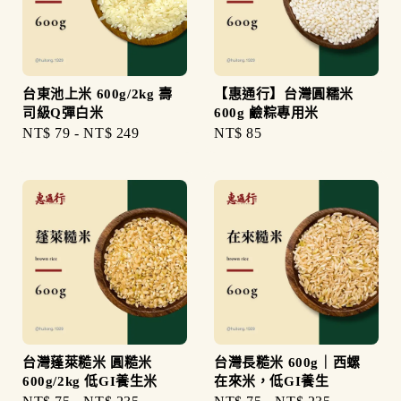
台東池上米 600g/2kg 壽
【惠通行】台灣圓糯米
司級Q彈白米
600g 鹼粽專用米
Regular
NT$ 79
-
NT$ 249
Regular
NT$ 85
price
price
台灣蓬萊糙米 圓糙米
台灣長糙米 600g｜西螺
600g/2kg 低GI養生米
在來米，低GI養生