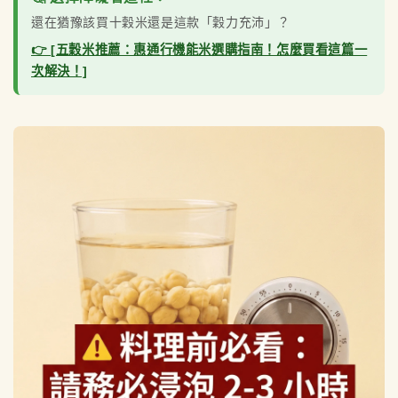
還在猶豫該買十穀米還是這款「穀力充沛」？
👉 [五穀米推薦：惠通行機能米選購指南！怎麼買看這篇一
次解決！]