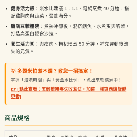
健身活力飯
：米水比建議 1 : 1.1，電鍋烹煮 40 分鐘，搭
配雞胸肉與蔬菜，營養滿分。
鷹嘴豆雜糧碗
：煮熟冷卻後，混搭鮪魚、水煮蛋與酪梨，
打造高蛋白輕食沙拉。
養生活力粥
：與瘦肉、枸杞慢煮 50 分鐘，補充運動後流
失的元氣。
💡 多穀米怕煮不爛？教您一招搞定！
掌握「浸泡時間」與「黃金水比例」，煮出來軟糯適中！
👉 [點此查看：五穀雜糧零失敗煮法，加這一樣東西讓飯變
更香]
商品規格