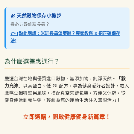
🌿 天然穀物保存小撇步
擔心五穀雜糧長蟲？
👉 [點此閱讀：米缸長蟲怎麼辦？專家教您 3 招正確保存
法]
為什麼選擇惠通行？
嚴選台灣在地與優質進口穀物，無添加物，純淨天然。
「穀
力充沛」
以高蛋白、低 GI 配方，專為健身愛好者設計，融入
鷹嘴豆獨特堅果風味，搭配真空夾鏈包裝，方便又保鮮。從
健身便當到養生粥，輕鬆為您的運動生活注入無限活力！
立即選購，開啟健康健身新篇章！