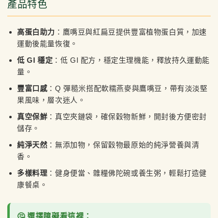
產品特色
高蛋白助力
：鷹嘴豆與紅扁豆提供豐富植物蛋白質，加速
運動後能量恢復。
低 GI 穩定
：低 GI 配方，穩定生理機能，釋放持久運動能
量。
豐富口感
：Q 彈糙米搭配軟糯燕麥與鷹嘴豆，帶有淡淡堅
果風味，層次迷人。
真空保鮮
：真空夾鏈袋，確保穀物新鮮，開封後方便密封
儲存。
純淨天然
：無添加物，保留穀物最原始的純淨營養與清
香。
多樣料理
：健身便當、雜糧佛陀碗或養生粥，輕鬆打造健
康餐桌。
🤔 選擇障礙看這裡：