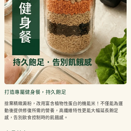
打造專屬健身餐，持久飽足
捨棄精緻澱粉，改用富含植物性蛋白的機能米！不僅能為運
動後提供修復所需的營養，高纖維特性更能大幅延長飽足
感，告別飲食控制時的飢餓感。