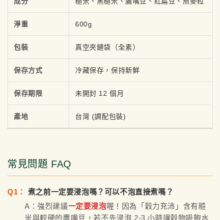
成分
糙米、黑糙米、鷹嘴豆、紅扁豆、燕麥粒
淨重
600g
包裝
真空夾鏈袋（全素）
保存方式
冷藏保存，保持新鮮
保存期限
未開封 12 個月
產地
台灣 (調配包裝)
常見問題 FAQ
Q1：
煮之前一定要浸泡嗎？可以不泡直接煮嗎？
A：強烈建議
一定要浸泡
喔！因為「穀力充沛」含有糙
米與較硬的鷹嘴豆，若不先浸泡 2-3 小時讓穀物吸飽水