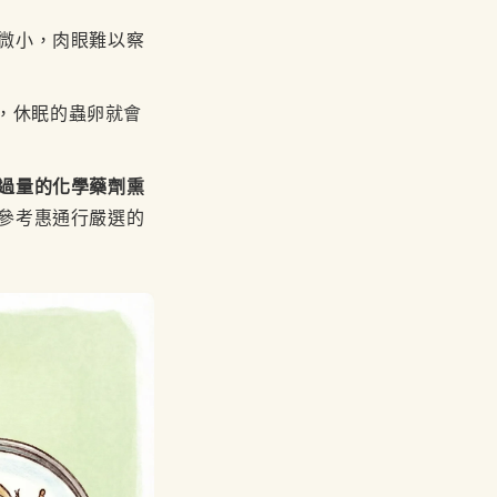
微小，肉眼難以察
），休眠的蟲卵就會
過量的化學藥劑熏
參考惠通行嚴選的