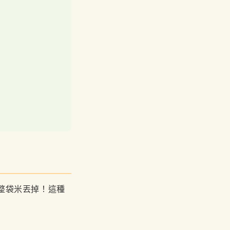
整袋米丟掉！這種