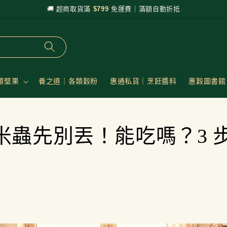
🚚 超商取貨滿
$799
免運費｜滿額自動折抵
類堅果
養之道｜各類穀粉
惠通私貨｜烹飪醬料
惠穀圖書館
米蟲先別丟！能吃嗎？3 