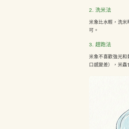
2. 洗米法
米象比水輕，洗米
可。
3. 趕跑法
米象不喜歡強光和
口感變差），米蟲