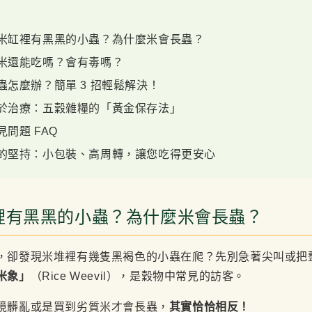
潰！米缸裡有黑黑的小蟲？為什麼米會長蟲？
的米還能吃嗎？會有毒嗎？
米蟲怎麼辦？簡單 3 招輕鬆解決！
防勝於治療：五穀雜糧的「黃金保存法」
見問題 FAQ
通行的堅持：小包裝、高周轉，讓您吃得更安心
裡有黑黑的小蟲？為什麼米會長蟲？
，卻發現米堆裡有幾隻黑褐色的小蟲在爬？先別急著尖叫或把
米象」
（Rice Weevil），是穀物中常見的訪客。
境髒亂或是買到劣質米才會長蟲，
其實恰恰相反！