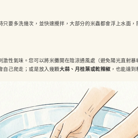
時只要多洗幾次，並快速攪拌，大部分的米蟲都會浮上水面，
刺激性氣味。您可以將米攤開在陰涼通風處（避免陽光直射暴
會自己爬走；或是放入幾顆
大蒜、月桂葉或乾辣椒
，也能達到