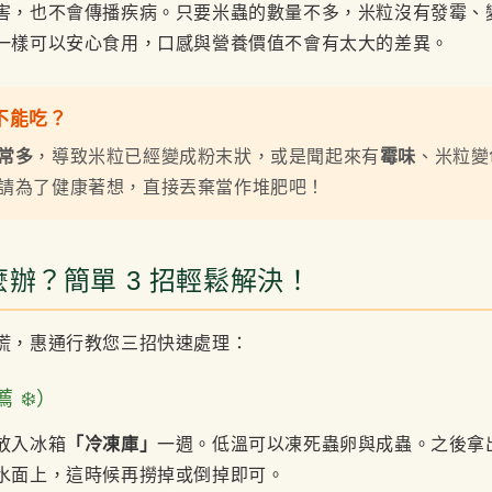
害，也不會傳播疾病。只要米蟲的數量不多，米粒沒有發霉、
一樣可以安心食用，口感與營養價值不會有太大的差異。
下不能吃？
常多
，導致米粒已經變成粉末狀，或是聞起來有
霉味
、米粒變
請為了健康著想，直接丟棄當作堆肥吧！
辦？簡單 3 招輕鬆解決！
慌，惠通行教您三招快速處理：
 ❄️）
放入冰箱
「冷凍庫」
一週。低溫可以凍死蟲卵與成蟲。之後拿
水面上，這時候再撈掉或倒掉即可。