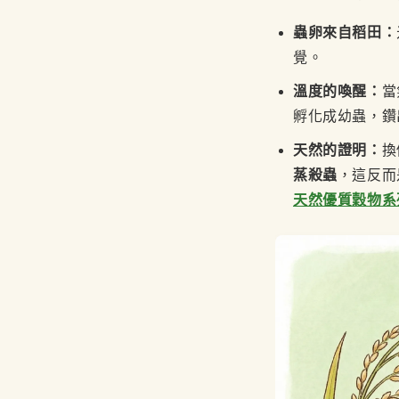
蟲卵來自稻田：
覺。
溫度的喚醒：
當
孵化成幼蟲，鑽
天然的證明：
換
蒸殺蟲
，這反而
天然優質穀物系