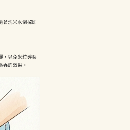
隨著洗米水倒掉即
曬，以免米粒碎裂
驅蟲的效果。