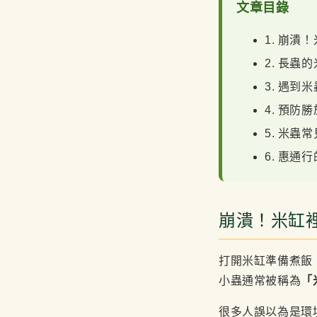
文章目錄
1. 崩
2. 長蟲
3. 遇到
4. 預
5. 米蟲常
6. 惠
崩潰！米缸
打開米缸準備煮飯
小蟲通常被稱為
「
很多人誤以為是環