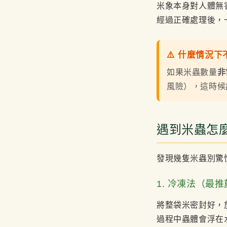
米象本身對人體無
經過正確處理後，
⚠️ 什麼情況
如果米蟲數量
非
風險），這時候
遇到米蟲怎麼
發現幾隻米蟲別驚
1. 冷凍法（最推薦
將整袋米密封好，
過程中蟲體會浮在