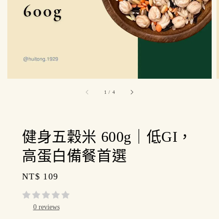
1
/
4
健身五穀米 600g｜低GI，
高蛋白備餐首選
Regular
NT$ 109
price
0 reviews