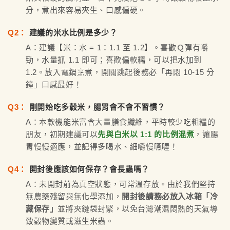
分，煮出來容易夾生、口感偏硬。
Q2：
建議的米水比例是多少？
A：建議【米：水 = 1：1.1 至 1.2】。喜歡Ｑ彈有嚼
勁，水量抓 1.1 即可；喜歡偏軟糯，可以把水加到
1.2。放入電鍋烹煮，開關跳起後務必「再悶 10-15 分
鐘」口感最好！
Q3：
剛開始吃多穀米，腸胃會不會不習慣？
A：本款機能米富含大量膳食纖維，平時較少吃粗糧的
朋友，初期建議可以
先與白米以 1:1 的比例混煮
，讓腸
胃慢慢適應，並記得多喝水、細嚼慢嚥喔！
Q4：
開封後應該如何保存？會長蟲嗎？
A：未開封前為真空狀態，可常溫存放。由於我們堅持
無農藥殘留與無化學添加，
開封後請務必放入冰箱「冷
藏保存」
並將夾鏈袋封緊，以免台灣潮濕悶熱的天氣導
致穀物變質或滋生米蟲。