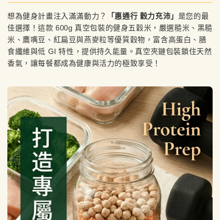
想為健身計畫注入滿滿動力？
「惠通行 穀力充沛」
是您的最
佳選擇！這款 600g 真空包裝的健身五穀米，嚴選糙米、黑糙
米、鷹嘴豆、紅扁豆與燕麥粒等優質穀物，富含高蛋白、膳
食纖維與低 GI 特性，提供持久能量。真空夾鏈包裝鎖住天然
香氣，讓每餐都成為健康與活力的極致享受！