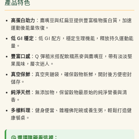
產品特色
高蛋白助力
：鷹嘴豆與紅扁豆提供豐富植物蛋白質，加速
運動後能量恢復。
低 GI 穩定
：低 GI 配方，穩定生理機能，釋放持久運動能
量。
豐富口感
：Q 彈糙米搭配軟糯燕麥與鷹嘴豆，帶有淡淡堅
果風味，層次迷人。
真空保鮮
：真空夾鏈袋，確保穀物新鮮，開封後方便密封
儲存。
純淨天然
：無添加物，保留穀物最原始的純淨營養與清
香。
多樣料理
：健身便當、雜糧佛陀碗或養生粥，輕鬆打造健
康餐桌。
🤔 選擇障礙看這裡：