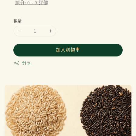
總分:
0
-
0
評價
數量
加入購物車
分享