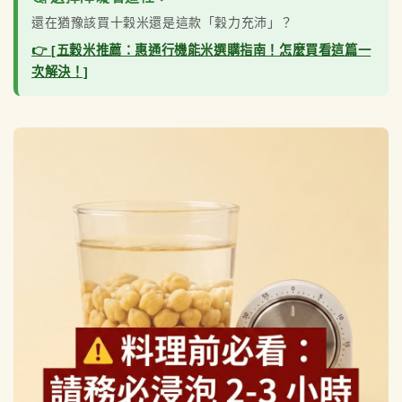
還在猶豫該買十穀米還是這款「穀力充沛」？
👉 [五穀米推薦：惠通行機能米選購指南！怎麼買看這篇一
次解決！]