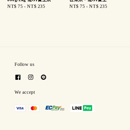
Regular
NT$ 75
-
NT$ 235
Regular
NT$ 75
-
NT$ 235
price
price
Follow us
We accept