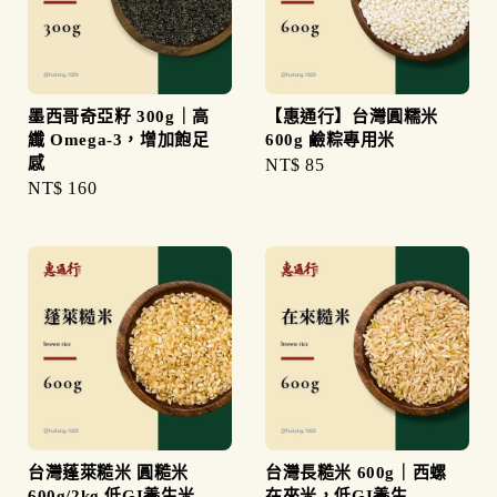
墨西哥奇亞籽 300g｜高
【惠通行】台灣圓糯米
纖 Omega-3，增加飽足
600g 鹼粽專用米
感
Regular
NT$ 85
Regular
NT$ 160
price
price
台灣蓬萊糙米 圓糙米
台灣長糙米 600g｜西螺
600g/2kg 低GI養生米
在來米，低GI養生