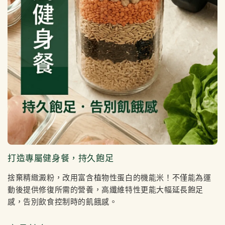
打造專屬健身餐，持久飽足
捨棄精緻澱粉，改用富含植物性蛋白的機能米！不僅能為運
動後提供修復所需的營養，高纖維特性更能大幅延長飽足
感，告別飲食控制時的飢餓感。