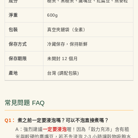
成分
糙米、黑糙米、鷹嘴豆、紅扁豆、燕麥粒
淨重
600g
包裝
真空夾鏈袋（全素）
保存方式
冷藏保存，保持新鮮
保存期限
未開封 12 個月
產地
台灣 (調配包裝)
常見問題 FAQ
Q1：
煮之前一定要浸泡嗎？可以不泡直接煮嗎？
A：強烈建議
一定要浸泡
喔！因為「穀力充沛」含有糙
米與較硬的鷹嘴豆，若不先浸泡 2-3 小時讓穀物吸飽水