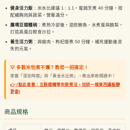
健身活力飯
：米水比建議 1 : 1.1，電鍋烹煮 40 分鐘，搭
配雞胸肉與蔬菜，營養滿分。
鷹嘴豆雜糧碗
：煮熟冷卻後，混搭鮪魚、水煮蛋與酪梨，
打造高蛋白輕食沙拉。
養生活力粥
：與瘦肉、枸杞慢煮 50 分鐘，補充運動後流
失的元氣。
💡 多穀米怕煮不爛？教您一招搞定！
掌握「浸泡時間」與「黃金水比例」，煮出來軟糯適中！
👉 [點此查看：五穀雜糧零失敗煮法，加這一樣東西讓飯變
更香]
商品規格