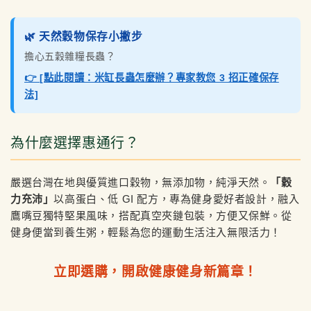
🌿 天然穀物保存小撇步
擔心五穀雜糧長蟲？
👉 [點此閱讀：米缸長蟲怎麼辦？專家教您 3 招正確保存
法]
為什麼選擇惠通行？
嚴選台灣在地與優質進口穀物，無添加物，純淨天然。
「穀
力充沛」
以高蛋白、低 GI 配方，專為健身愛好者設計，融入
鷹嘴豆獨特堅果風味，搭配真空夾鏈包裝，方便又保鮮。從
健身便當到養生粥，輕鬆為您的運動生活注入無限活力！
立即選購，開啟健康健身新篇章！