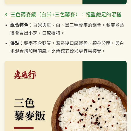
3. 三色藜麥飯（白米+三色藜麥）：輕盈飽足的混搭
組合特色：
白米與紅、白、黑三種藜麥的組合。藜麥煮熟
後會冒出小芽，口感獨特。
優點：
藜麥不含麩質，煮熟後口感輕盈、顆粒分明，與白
米混合增加咀嚼感，比傳統五穀米更容易接受。