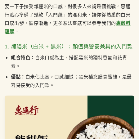
要一下子接受雜糧米的口感，對很多人來說是個挑戰。惠通
行貼心準備了幾款「入門級」的混和米，讓你從熟悉的白米
口感出發，循序漸進。更多煮法靈感可以參考我們的
惠穀料
理學
。
1. 熊貓米（白米 + 黑米）：顏值與營養兼具的入門款
組合特色：
白米口感為主，搭配黑米的獨特香氣和花青
素。
優點：
白米佔比高，口感細緻；黑米補充膳食纖維，是最
容易接受的入門款。