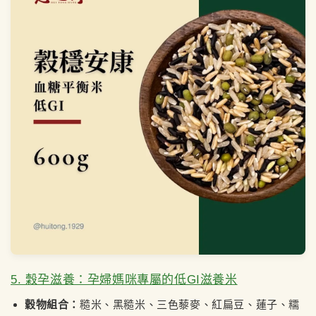
5. 穀孕滋養：孕婦媽咪專屬的低GI滋養米
穀物組合：
糙米、黑糙米、三色藜麥、紅扁豆、蓮子、糯