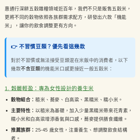
惠通行深耕五穀雜糧領域近百年，我們不只是販售五穀米，
更將不同的穀物依照各族群需求配方，研發出六款「機能
米」，讓你的飲食調整更有方向。
👉 不習慣豆類？優先看這幾款
對於不習慣或無法接受豆類混在米飯中的消費者，以下
幾款
不含豆類
的機能米口感更接近一般五穀米：
1. 穀麗輕盈：專為女性設計的養生米
穀物組合：
糙米、蕎麥、白高粱、黑糯米、糯小米。
主要特性：
以糙米為基礎，加入少量黑糯米帶來花青素，
糯小米和白高粱增添香氣與口感，蕎麥提供膳食纖維。
推薦族群：
25-45 歲女性，注重養生、想調整飲食結構
者。