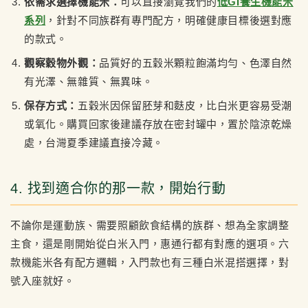
依需求選擇機能米：
可以直接瀏覽我們的
低GI養生機能米
系列
，針對不同族群有專門配方，明確健康目標後選對應
的款式。
觀察穀物外觀：
品質好的五穀米顆粒飽滿均勻、色澤自然
有光澤、無雜質、無異味。
保存方式：
五穀米因保留胚芽和麩皮，比白米更容易受潮
或氧化。購買回家後建議存放在密封罐中，置於陰涼乾燥
處，台灣夏季建議直接冷藏。
4. 找到適合你的那一款，開始行動
不論你是運動族、需要照顧飲食結構的族群、想為全家調整
主食，還是剛開始從白米入門，惠通行都有對應的選項。六
款機能米各有配方邏輯，入門款也有三種白米混搭選擇，對
號入座就好。