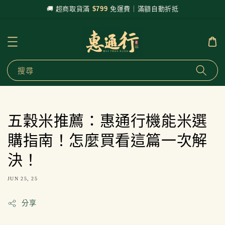
🚚 超商取貨滿
$799
免運費｜滿額自動折抵
搜尋
五穀米推薦：惠通行機能米選
購指南！怎麼買看這篇一次解
決！
JUN 25, 25
分享