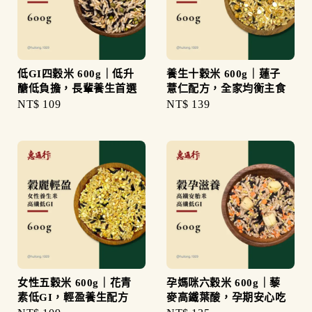
低GI四穀米 600g｜低升
養生十穀米 600g｜蓮子
醣低負擔，長輩養生首選
薏仁配方，全家均衡主食
Regular
NT$ 109
Regular
NT$ 139
price
price
女性五穀米 600g｜花青
孕媽咪六穀米 600g｜藜
素低GI，輕盈養生配方
麥高鐵葉酸，孕期安心吃