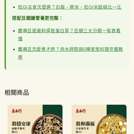
低GI主食怎麼選？白飯、糙米、低GI米超級比一比
搭配豆類讓營養更完整：
鷹嘴豆是澱粉還是蛋白質？豆類三大分類一張表看
懂
鷹嘴豆怎麼煮才透？泡水時間與5種家常料理完整教
學
相關商品