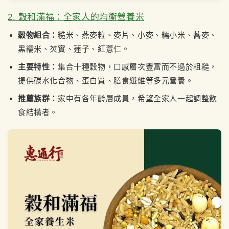
2. 穀和滿福：全家人的均衡營養米
穀物組合：
糙米、燕麥粒、麥片、小麥、糯小米、蕎麥、
黑糯米、芡實、蓮子、紅薏仁。
主要特性：
集合十種穀物，口感層次豐富而不過於粗糙，
提供碳水化合物、蛋白質、膳食纖維等多元營養。
推薦族群：
家中有各年齡層成員，希望全家人一起調整飲
食結構者。