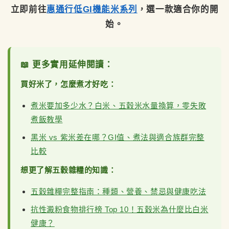
立即前往
惠通行低GI機能米系列
，選一款適合你的開
始。
📖 更多實用延伸閱讀：
買好米了，怎麼煮才好吃：
煮米要加多少水？白米、五穀米水量換算，零失敗
煮飯教學
黑米 vs 紫米差在哪？GI值、煮法與適合族群完整
比較
想更了解五穀雜糧的知識：
五穀雜糧完整指南：種類、營養、禁忌與健康吃法
抗性澱粉食物排行榜 Top 10！五穀米為什麼比白米
健康？