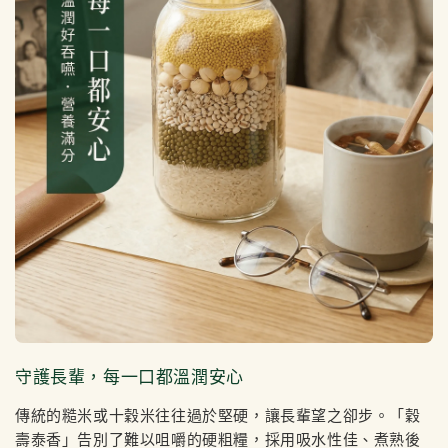
守護長輩，每一口都溫潤安心
傳統的糙米或十穀米往往過於堅硬，讓長輩望之卻步。「穀
壽泰香」告別了難以咀嚼的硬粗糧，採用吸水性佳、煮熟後