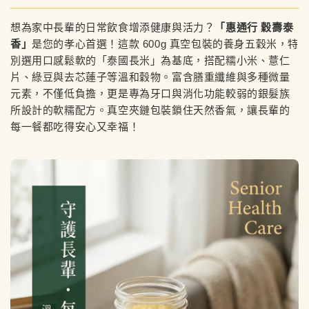
想為家中長輩的日常飲食增添健康與活力？
「惠通行 穀壽泰
香」
是您的孝心首選！這款 600g 真空包裝的養身五穀米，特
別選用口感鬆軟的「泰國長米」為基底，搭配糯小米、薏仁
片、綠豆與去芯蓮子等溫和穀物。富含膳重纖維與多種微量
元素，不僅低負擔，更是專為牙口與消化功能較弱的銀髮族
所設計的軟糯配方。真空夾鏈包裝鎖住天然香氣，讓長輩的
每一餐都吃得安心又幸福！