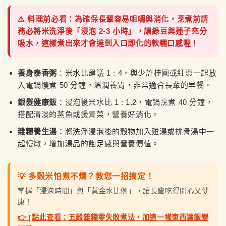
⚠️ 料理前必看：為確保長輩容易咀嚼與消化，烹煮前請
務必將米洗淨後「浸泡 2-3 小時」，讓綠豆與蓮子充分
吸水，這樣煮出來才會達到入口即化的軟糯口感喔！
養身泰香粥
：米水比建議 1 : 4，與少許桂圓或紅棗一起放
入電鍋慢煮 50 分鐘，溫潤養胃，非常適合長輩的早餐。
銀髮健康飯
：浸泡後米水比 1 : 1.2，電鍋烹煮 40 分鐘，
搭配清淡的蒸魚或燙青菜，營養好消化。
雜糧養生湯
：將洗淨浸泡後的穀物加入雞湯或排骨湯中一
起慢燉，增加湯品的飽足感與營養價值。
💡 多穀米怕煮不爛？教您一招搞定！
掌握「浸泡時間」與「黃金水比例」，讓長輩吃得開心又健
康！
👉 [點此查看：五穀雜糧零失敗煮法，加這一樣東西讓飯變