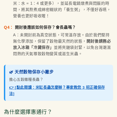
米：水 = 1：4 或更多），並延長電鍋燉煮與悶飯的時
間，將其熬煮成綿密糊狀的「養生粥」，不僅好吞嚥，
營養也更好吸收喔！
Q4：
開封後應該如何保存？會長蟲嗎？
A：未開封前為真空狀態，可常溫存放。由於我們堅持
無化學添加，保留了穀物最天然的狀態，
開封後請務必
放入冰箱「冷藏保存」
並將夾鏈袋封緊，以免台灣潮濕
悶熱的天氣導致穀物變質或滋生米蟲。
🌿 天然穀物保存小撇步
擔心五穀雜糧長蟲？
👉 [點此閱讀：米缸長蟲怎麼辦？專家教您 3 招正確保存
法]
為什麼選擇惠通行？