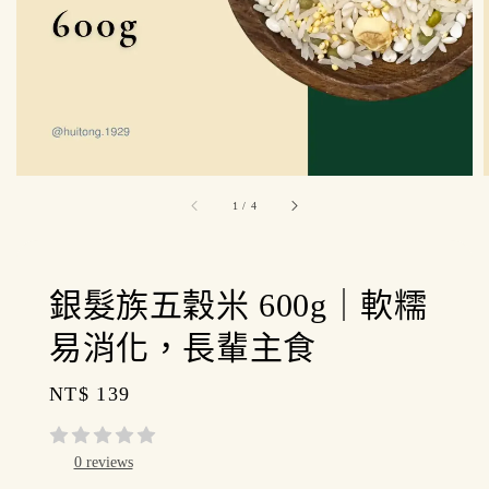
1
/
4
銀髮族五穀米 600g｜軟糯
易消化，長輩主食
Regular
NT$ 139
price
0 reviews