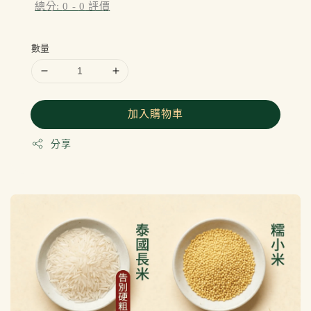
總分:
0
-
0
評價
數量
加入購物車
分享