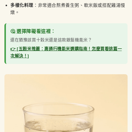
多樣化料理
：非常適合熬煮養生粥、軟米飯或搭配雞湯慢
燉。
🤔 選擇障礙看這裡：
還在猶豫該買十穀米還是這款銀髮機能米？
👉 [五穀米推薦：惠通行機能米選購指南！怎麼買看這篇一
次解決！]