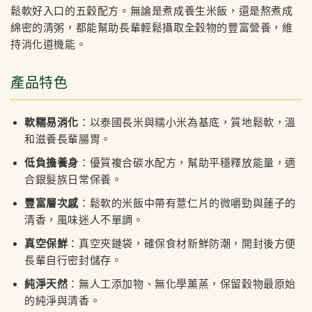
鬆軟好入口的五穀配方。無論是煮成養生米飯，還是熬煮成
綿密的清粥，都能幫助長輩輕鬆攝取全穀物的豐富營養，維
持消化道機能。
產品特色
軟糯易消化
：以泰國長米與糯小米為基底，質地鬆軟，溫
和滋養長輩腸胃。
低負擔養身
：優質複合碳水配方，幫助平穩釋放能量，適
合銀髮族日常保養。
豐富層次感
：鬆軟的米飯中帶有薏仁片的微嚼勁與蓮子的
清香，風味迷人不單調。
真空保鮮
：真空夾鏈袋，確保食材新鮮防潮，開封後方便
長輩自行密封儲存。
純淨天然
：無人工添加物、無化學薰蒸，保留穀物最原始
的純淨與清香。