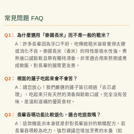
常見問題 FAQ
Q1：
為什麼選用「泰國長米」而不是一般的糙米？
A：許多長輩因為牙口不好，吃傳統糙米容易覺得太硬
或消化不良。泰國長米（香米）的特性是吸水性強，煮
熟後口感鬆軟且帶有獨特清香，非常適合用來熬粥或煮
成軟飯，對長輩的腸胃更友善。
Q2：
裡面的蓮子吃起來會不會苦？
A：請您放心！我們嚴選的蓮子皆已經過「去芯處
理」，吃起來只有天然的清香與鬆軟口感，完全沒有苦
味，是溫和滋補的優質食材。
Q3：
長輩吞嚥功能比較退化，適合吃這款嗎？
A：這款機能米本身就是針對長輩設計的軟糯配方。若
長輩吞嚥較為吃力，強烈建議您增加烹煮的水量（如