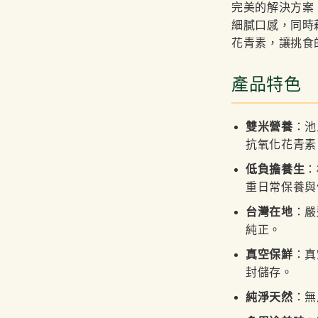
完美的解決方案
細膩口感，同時
花青素，讓挑食
產品特色
雙米營養
：池
抗氧化花青素
低負擔養生
：
重日常保養與
台灣在地
：嚴
純正。
真空保鮮
：真
封儲存。
純淨天然
：無