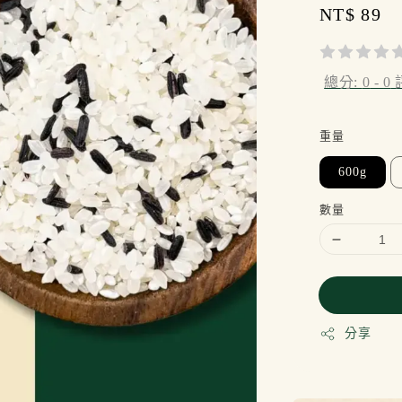
Regular
NT$ 89
price
總分:
0
-
0
重量
600g
數量
分享