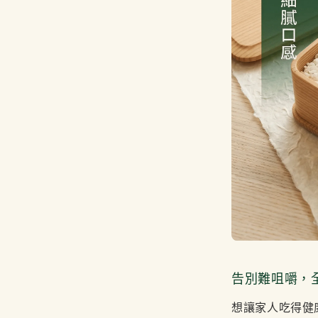
告別難咀嚼，
想讓家人吃得健