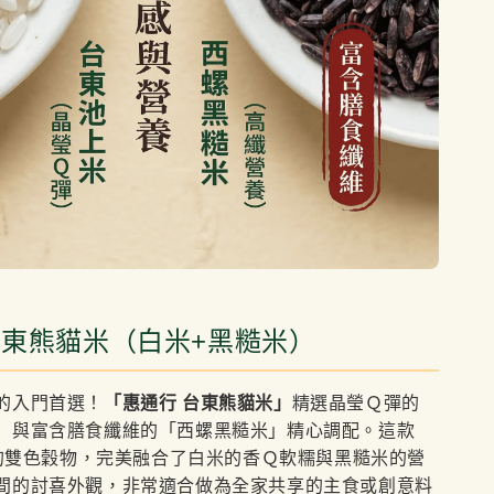
東熊貓米（白米+黑糙米）
的入門首選！
「惠通行 台東熊貓米」
精選晶瑩Ｑ彈的
」與富含膳食纖維的「西螺黑糙米」精心調配。這款
包裝的雙色穀物，完美融合了白米的香Ｑ軟糯與黑糙米的營
間的討喜外觀，非常適合做為全家共享的主食或創意料