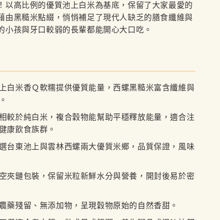
！以高比例的優質池上白米為基底，保留了大家最愛的
藉由黑糙米點綴，悄悄補足了現代人缺乏的膳食纖維與
的小孩與牙口較弱的長輩都能開心大口吃。
上白米香Ｑ軟糯提供優質能量，西螺黑糙米富含纖維與
。
相較於純白米，複合穀物能幫助平穩釋放能量，適合注
健康飲食族群。
選台東池上與雲林西螺兩大優質米鄉，品質保證，風味
空夾鏈包裝，保留米粒新鮮水分與營養，開封後易於密
農藥殘留、無添加物，呈現穀物原始的自然香甜。