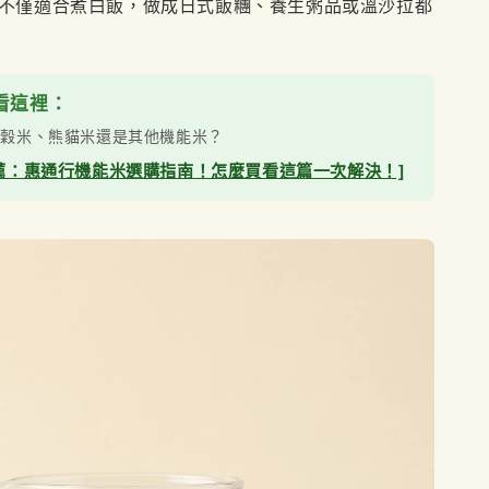
不僅適合煮白飯，做成日式飯糰、養生粥品或溫沙拉都
礙看這裡：
十穀米、熊貓米還是其他機能米？
推薦：惠通行機能米選購指南！怎麼買看這篇一次解決！]