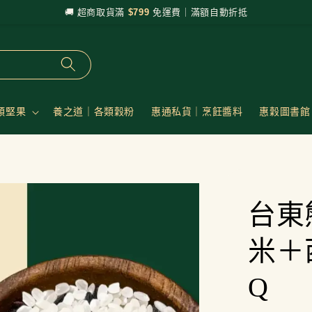
🚚 超商取貨滿
$799
免運費｜滿額自動折抵
類堅果
養之道｜各類穀粉
惠通私貨｜烹飪醬料
惠穀圖書館
台東
米＋
Q