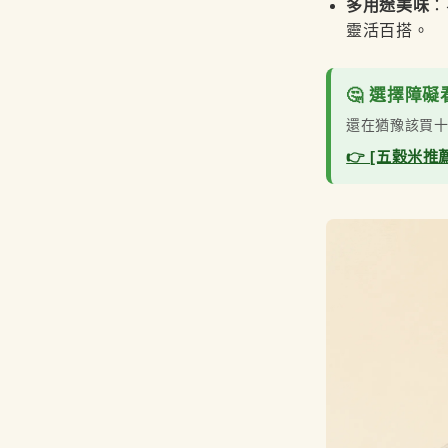
多用途美味
：
靈活百搭。
🤔 選擇障
還在猶豫該買
👉 [五穀米