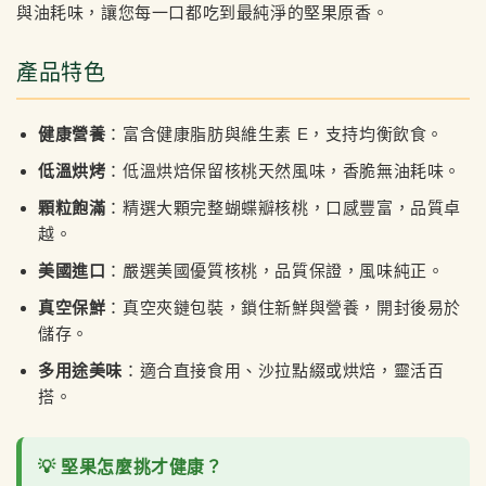
與油耗味，讓您每一口都吃到最純淨的堅果原香。
產品特色
健康營養
：富含健康脂肪與維生素 E，支持均衡飲食。
低溫烘烤
：低溫烘焙保留核桃天然風味，香脆無油耗味。
顆粒飽滿
：精選大顆完整蝴蝶瓣核桃，口感豐富，品質卓
越。
美國進口
：嚴選美國優質核桃，品質保證，風味純正。
真空保鮮
：真空夾鏈包裝，鎖住新鮮與營養，開封後易於
儲存。
多用途美味
：適合直接食用、沙拉點綴或烘焙，靈活百
搭。
💡 堅果怎麼挑才健康？