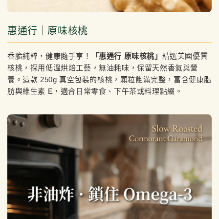
惠通行｜原味核桃
香脆純粹，健康隨手享！
「惠通行 原味核桃」
精選美國優質
核桃，採用低溫烘焙工藝，無油耗味，保留天然香氣與營
養。這款 250g 真空包裝的核桃，顆粒飽滿完整，富含健康脂
肪與維生素 E，適合日常零食、下午茶或料理點綴。