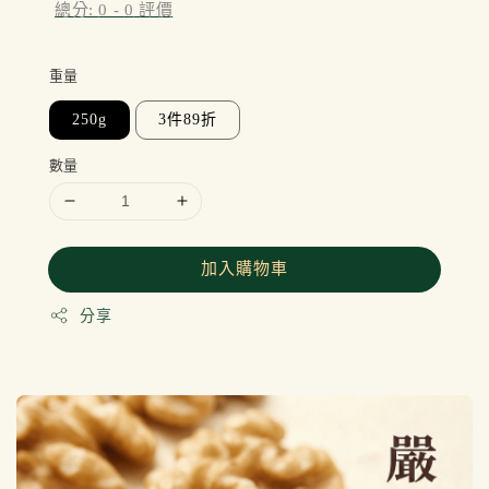
總分:
0
-
0
評價
重量
250g
3件89折
數量
加入購物車
分享