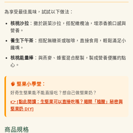
為享受最佳風味，試試以下做法：
核桃沙拉
：撒於蔬菜沙拉，搭配橄欖油，增添香脆口感與
營養。
養生下午茶
：搭配無糖茶或咖啡，直接食用，輕鬆滿足小
饞嘴。
核桃能量棒
：與燕麥、蜂蜜混合壓製，製成營養便攜的點
心。
🧠 堅果小學堂：
好奇生堅果能不能直接吃？想自己做堅果奶？
👉 [點此閱讀：生堅果可以直接吃嗎？揭開「植酸」秘密與
堅果奶 DIY]
商品規格