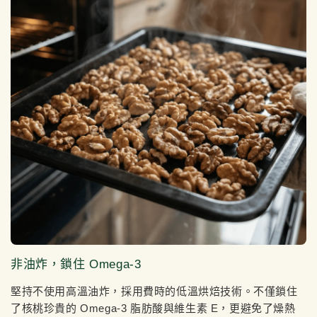
非油炸，鎖住 Omega-3
堅持不使用高溫油炸，採用費時的低溫烘焙技術。不僅鎖住
了核桃珍貴的 Omega-3 脂肪酸與維生素 E，更避免了燥熱