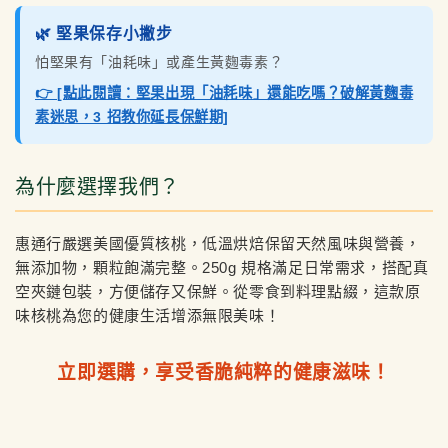
🌿 堅果保存小撇步
怕堅果有「油耗味」或產生黃麴毒素？
👉 [點此閱讀：堅果出現「油耗味」還能吃嗎？破解黃麴毒
素迷思，3 招教你延長保鮮期]
為什麼選擇我們？
惠通行嚴選美國優質核桃，低溫烘焙保留天然風味與營養，
無添加物，顆粒飽滿完整。250g 規格滿足日常需求，搭配真
空夾鏈包裝，方便儲存又保鮮。從零食到料理點綴，這款原
味核桃為您的健康生活增添無限美味！
立即選購，享受香脆純粹的健康滋味！