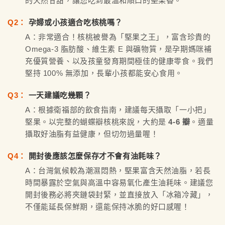
的天然甘甜，讓您吃到最溫和順口的堅果香。
Q2：
孕婦或小孩適合吃核桃嗎？
A：非常適合！核桃被譽為「堅果之王」，富含珍貴的
Omega-3 脂肪酸、維生素 E 與礦物質，是孕期媽咪補
充優質營養、以及孩童發育期間極佳的健康零食。我們
堅持 100% 無添加，長輩小孩都能安心食用。
Q3：
一天建議吃幾顆？
A：根據衛福部的飲食指南，建議每天攝取「一小把」
堅果。以完整的蝴蝶瓣核桃來說，大約是
4-6 瓣
。適量
攝取好油脂有益健康，但切勿過量喔！
Q4：
開封後應該怎麼保存才不會有油耗味？
A：台灣氣候較為潮濕悶熱，堅果富含天然油脂，若長
時間暴露於空氣與高溫中容易氧化產生油耗味。建議您
開封後務必將夾鏈袋封緊，並直接放入「冰箱冷藏」，
不僅能延長保鮮期，還能保持冰脆的好口感喔！