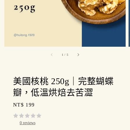
1
/
5
美國核桃 250g｜完整蝴蝶
瓣，低溫烘焙去苦澀
Regular
NT$ 199
price
0 reviews