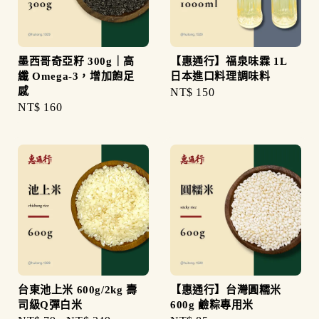
墨西哥奇亞籽 300g｜高
【惠通行】福泉味霖 1L
纖 Omega-3，增加飽足
日本進口料理調味料
感
Regular
NT$ 150
Regular
NT$ 160
price
price
台東池上米 600g/2kg 壽
【惠通行】台灣圓糯米
司級Q彈白米
600g 鹼粽專用米