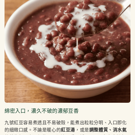
綿密入口，濃久不破的濃郁豆香
九號紅豆容易煮透且不易破殼，能煮出粒粒分明、入口即化
的細緻口感。不論是暖心的
紅豆湯
，或是
調整體質、消水氣