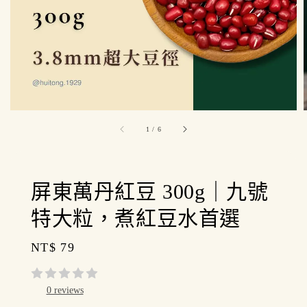
1
/
6
屏東萬丹紅豆 300g｜九號
特大粒，煮紅豆水首選
Regular
NT$ 79
price
0 reviews