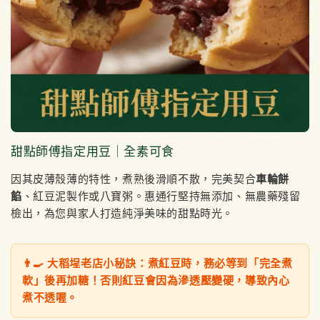
甜點師傅指定用豆｜全素可食
因其皮薄殼薄的特性，煮熟後滑順不散，完美契合
車輪餅
餡
、紅豆泥製作或八寶粥。惠通行堅持無添加、無農藥殘留
檢出，為您與家人打造純淨美味的甜點時光。
👨‍🍳 大稻埕老店小秘訣：煮紅豆時，務必等到「完全煮
軟」後再加糖！否則紅豆會因為滲透壓變硬，導致內心
煮不透喔。