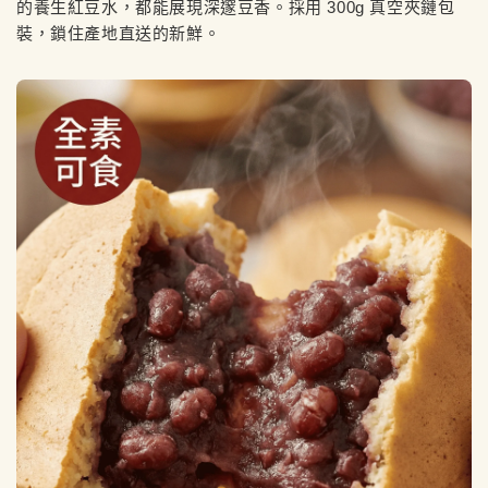
的養生紅豆水，都能展現深邃豆香。採用 300g 真空夾鏈包
裝，鎖住產地直送的新鮮。