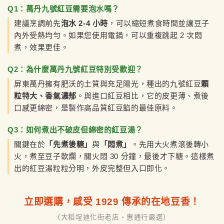
Q1：萬丹九號紅豆需要泡水嗎？
建議烹調前先
泡水 2-4 小時
，可以縮短煮食時間並讓豆子
內外受熱均勻。如果您使用電鍋，可以重複跳起 2 次悶
煮，效果更佳。
Q2：為什麼萬丹九號紅豆特別受歡迎？
屏東萬丹擁有肥沃的土質與充足陽光，種出的九號紅豆
顆
粒特大、香氣濃郁
。與進口紅豆相比，它的皮更薄、煮後
口感更綿密，是製作高品質紅豆餡的最佳原料。
Q3：如何煮出不破皮但綿密的紅豆湯？
關鍵在於
「先煮後糖」
與
「悶煮」
。先用大火煮滾後轉小
火，煮至豆子軟爛，關火悶 30 分鐘，最後才下糖。這樣煮
出的紅豆湯粒粒分明，外皮完整但入口即化。
立即選購，感受 1929 傳承的在地豆香！
（大稻埕迪化街老店・惠通行嚴選）