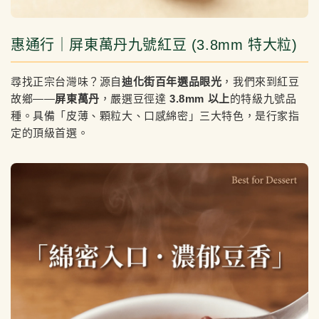
惠通行｜屏東萬丹九號紅豆 (3.8mm 特大粒)
尋找正宗台灣味？源自
迪化街百年選品眼光
，我們來到紅豆
故鄉——
屏東萬丹
，嚴選豆徑達
3.8mm 以上
的特級九號品
種。具備「皮薄、顆粒大、口感綿密」三大特色，是行家指
定的頂級首選。