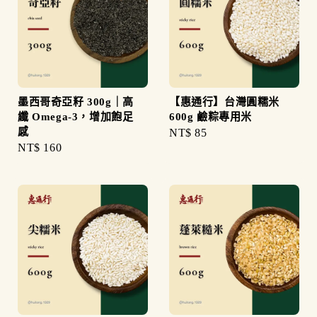
墨西哥奇亞籽 300g｜高
【惠通行】台灣圓糯米
纖 Omega-3，增加飽足
600g 鹼粽專用米
感
Regular
NT$ 85
Regular
NT$ 160
price
price