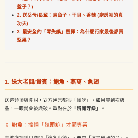
盤子？)
2. 送岳母/長輩：烏魚子、干貝、香菇 (廚房裡的真
功夫)
3. 最安全的「零失誤」選擇：為什麼行家最後都買
堅果？
1. 送大老闆/貴賓：鮑魚、燕窩、魚翅
送這類頂級食材，對方通常都很「懂吃」。如果買到次級
品，一眼就會被識破。重點在於
「辨識等級」
。
🏺 鮑魚：搞懂「幾頭鮑」才顯專業
走進店裡別只會問「這多少錢」，要問「這是幾頭的？」。