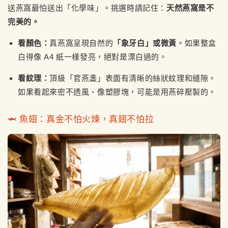
送燕窩最怕送出「化學味」。挑選時請記住：
天然燕窩是不
完美的。
看顏色：
真燕窩呈現自然的
「象牙白」或微黃
。如果整盒
白得像 A4 紙一樣發亮，絕對是漂白過的。
看紋理：
頂級「官燕盞」表面有清晰的絲狀紋理和縫隙。
如果看起來密不透風、像塑膠塊，可能是用燕碎壓製的。
🦈 魚翅：真金不怕火煉，真翅不怕拉