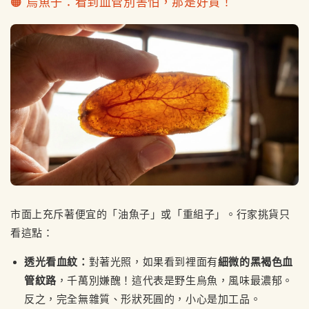
🟠 烏魚子：看到血管別害怕，那是好貨！
市面上充斥著便宜的「油魚子」或「重組子」。行家挑貨只
看這點：
透光看血紋：
對著光照，如果看到裡面有
細微的黑褐色血
管紋路
，千萬別嫌醜！這代表是野生烏魚，風味最濃郁。
反之，完全無雜質、形狀死圓的，小心是加工品。