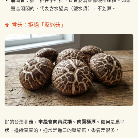
聽聲音：
抓一把在手裡搖，聲音要清脆像硬幣碰撞。如果
聲音悶悶的，代表含水過高（鹽水貨），不划算。
🍄 香菇：拒絕「壓縮菇」
好的台灣冬菇，
傘緣會向內深捲、肉質極厚
。如果是扁平
狀、邊緣直直的，通常是進口的壓縮菇，香氣差很多。