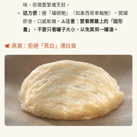
味，但需要繁複烹飪。
送方便：
選「罐頭鮑」（如墨西哥車輪鮑）。開罐
即食，口感軟嫩。
⚠️注意：要看標籤上的「固形
量」，不要只看罐子大小，以免買到一罐湯。
🕊️ 燕窩：拒絕「死白」漂白貨