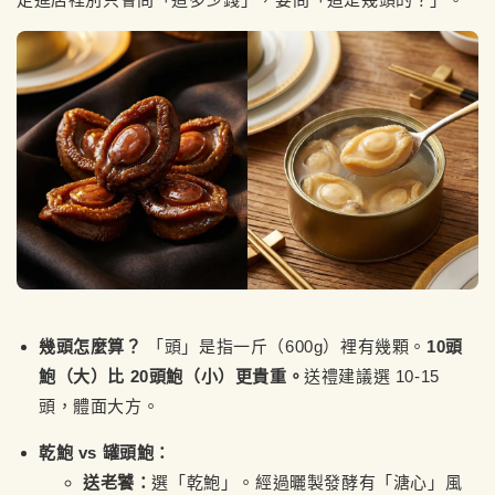
幾頭怎麼算？
「頭」是指一斤（600g）裡有幾顆。
10頭
鮑（大）比 20頭鮑（小）更貴重。
送禮建議選 10-15
頭，體面大方。
乾鮑 vs 罐頭鮑：
送老饕：
選「乾鮑」。經過曬製發酵有「溏心」風