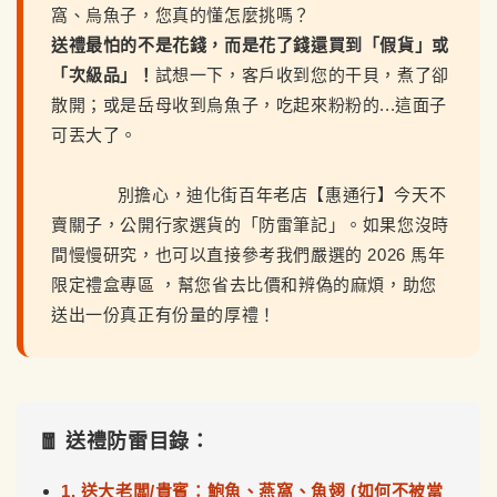
窩、烏魚子，您真的懂怎麼挑嗎？
送禮最怕的不是花錢，而是花了錢還買到「假貨」或
「次級品」！
試想一下，客戶收到您的干貝，煮了卻
散開；或是岳母收到烏魚子，吃起來粉粉的...這面子
可丟大了。
別擔心，迪化街百年老店【惠通行】今天不
賣關子，公開行家選貨的「防雷筆記」。如果您沒時
間慢慢研究，也可以直接參考我們嚴選的 2026 馬年
限定禮盒專區 ，幫您省去比價和辨偽的麻煩，助您
送出一份真正有份量的厚禮！
🧧 送禮防雷目錄：
1. 送大老闆/貴賓：鮑魚、燕窩、魚翅 (如何不被當