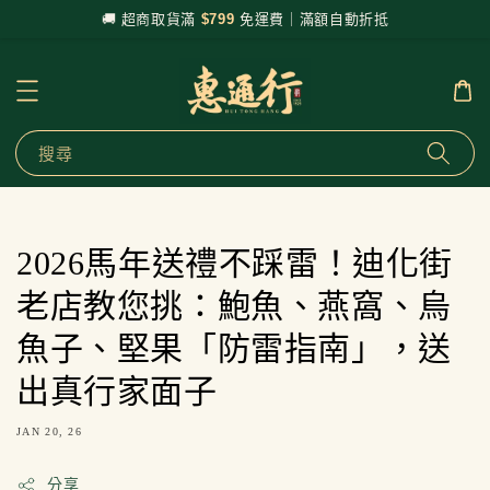
🚚 超商取貨滿
$799
免運費｜滿額自動折抵
搜尋
2026馬年送禮不踩雷！迪化街
老店教您挑：鮑魚、燕窩、烏
魚子、堅果「防雷指南」，送
出真行家面子
JAN 20, 26
分享