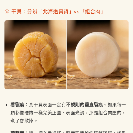
🐚 干貝：分辨「北海道真貨」vs「組合肉」
看裂痕：
真干貝表面一定有
不規則的垂直裂痕
。如果每一
顆都像硬幣一樣完美正圓、表面光滑，那是組合肉壓的，
煮了會散掉。