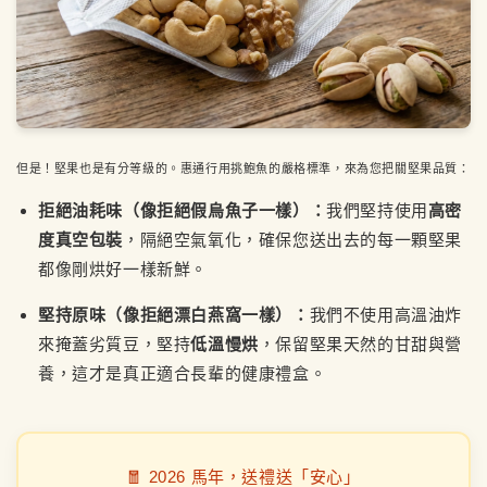
但是！堅果也是有分等級的。惠通行用挑鮑魚的嚴格標準，來為您把關堅果品質：
拒絕油耗味（像拒絕假烏魚子一樣）：
我們堅持使用
高密
度真空包裝
，隔絕空氣氧化，確保您送出去的每一顆堅果
都像剛烘好一樣新鮮。
堅持原味（像拒絕漂白燕窩一樣）：
我們不使用高溫油炸
來掩蓋劣質豆，堅持
低溫慢烘
，保留堅果天然的甘甜與營
養，這才是真正適合長輩的健康禮盒。
🧧 2026 馬年，送禮送「安心」