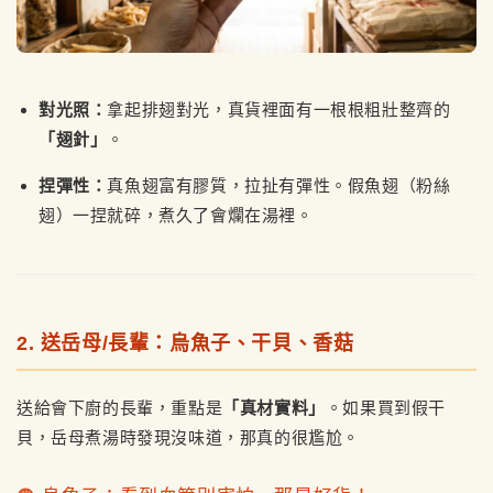
對光照：
拿起排翅對光，真貨裡面有一根根粗壯整齊的
「翅針」
。
捏彈性：
真魚翅富有膠質，拉扯有彈性。假魚翅（粉絲
翅）一捏就碎，煮久了會爛在湯裡。
2. 送岳母/長輩：烏魚子、干貝、香菇
送給會下廚的長輩，重點是
「真材實料」
。如果買到假干
貝，岳母煮湯時發現沒味道，那真的很尷尬。