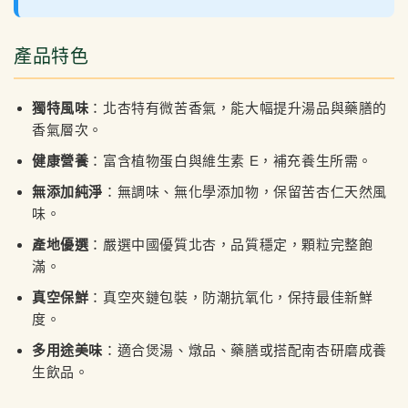
產品特色
獨特風味
：北杏特有微苦香氣，能大幅提升湯品與藥膳的
香氣層次。
健康營養
：富含植物蛋白與維生素 E，補充養生所需。
無添加純淨
：無調味、無化學添加物，保留苦杏仁天然風
味。
產地優選
：嚴選中國優質北杏，品質穩定，顆粒完整飽
滿。
真空保鮮
：真空夾鏈包裝，防潮抗氧化，保持最佳新鮮
度。
多用途美味
：適合煲湯、燉品、藥膳或搭配南杏研磨成養
生飲品。