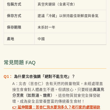
包裝方式
真空夾鏈袋（全素可食）
保存方式
建議「冷藏」以保持最佳新鮮度與香氣
保存期限
未拆封一年
產地
中國
常見問題 FAQ
Q1：
為什麼北杏強調「絕對不能生吃」？
A：北杏（苦杏仁）含有天然的微量物質，未經處理直
接生食會對人體產生不適。但請放心，只要經過
高溫充
分烹煮（如熬湯、燉煮）
，這些物質就會完全揮發破
壞，成為安全且營養豐富的傳統養生食材！
👉 延伸閱讀：苦杏仁泡水要泡多久？老行家的處理秘訣