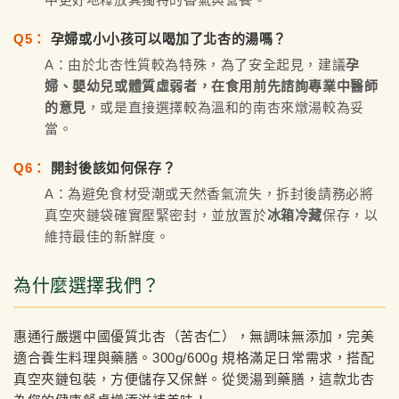
Q5：
孕婦或小小孩可以喝加了北杏的湯嗎？
A：由於北杏性質較為特殊，為了安全起見，建議
孕
婦、嬰幼兒或體質虛弱者，在食用前先諮詢專業中醫師
的意見
，或是直接選擇較為溫和的南杏來燉湯較為妥
當。
Q6：
開封後該如何保存？
A：為避免食材受潮或天然香氣流失，拆封後請務必將
真空夾鏈袋確實壓緊密封，並放置於
冰箱冷藏
保存，以
維持最佳的新鮮度。
為什麼選擇我們？
惠通行嚴選中國優質北杏（苦杏仁），無調味無添加，完美
適合養生料理與藥膳。300g/600g 規格滿足日常需求，搭配
真空夾鏈包裝，方便儲存又保鮮。從煲湯到藥膳，這款北杏