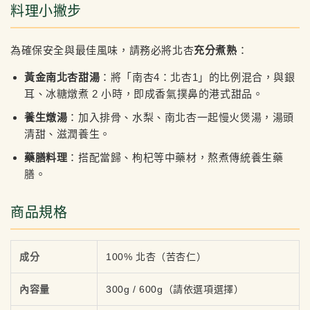
料理小撇步
為確保安全與最佳風味，請務必將北杏
充分煮熟
：
黃金南北杏甜湯
：將「南杏4：北杏1」的比例混合，與銀
耳、冰糖燉煮 2 小時，即成香氣撲鼻的港式甜品。
養生燉湯
：加入排骨、水梨、南北杏一起慢火煲湯，湯頭
清甜、滋潤養生。
藥膳料理
：搭配當歸、枸杞等中藥材，熬煮傳統養生藥
膳。
商品規格
成分
100% 北杏（苦杏仁）
內容量
300g / 600g（請依選項選擇）