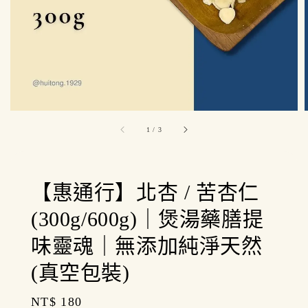
1
/
3
【惠通行】北杏 / 苦杏仁
(300g/600g)｜煲湯藥膳提
味靈魂｜無添加純淨天然
(真空包裝)
Regular
NT$ 180