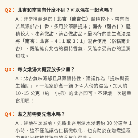
Q2：
北杏和南杏有什麼不同？可以混在一起煮嗎？
A：非常推薦混搭！
北杏（苦杏仁）
體積較小、帶有微
苦與濃郁杏仁香，多用於藥膳提味；
南杏（甜杏仁）
體
積較大、味道微甜，適合做甜品。最內行的養生煮法是
將
「南杏：北杏 = 4：1 或 3：1」
混合使用（俗稱南北
杏），既能擁有北杏的獨特香氣，又能享受南杏的溫潤
甜味。
Q3：
每次燉湯大概要放多少量？
A：北杏氣味濃郁且具藥膳特性，建議作為「提味與養
生輔助」。一般家庭煮一鍋 3~4 人份的湯品，加入約
10~15 公克（約一小把）的北杏即可，不建議一次過量
食用喔！
Q4：
煮之前需要先泡水嗎？
A：建議在烹煮前，先將北杏用溫水浸泡約 30 分鐘至 1
小時，這不僅能讓杏仁稍微軟化，也有助於在燉煮過程
中更好地釋放其獨特的香氣與營養。