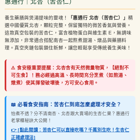
惠通行｜北杏（苦杏仁）
養生藥膳與煲湯提味的靈魂！
「惠通行 北杏（苦杏仁）」
精
選中國優質北杏，顆粒完整，保留獨特的微苦香氣與營養。
這款真空包裝的苦杏仁，富含植物蛋白與維生素 E，無調味
無添加，非常適合搭配南杏一起熬煮甜湯、燉品與藥膳料
理。真空夾鏈包裝鎖住新鮮，讓您輕鬆享受傳統養生美味！
⚠️ 食安極重要提醒：北杏含有天然微量物質，【絕對不
可生食】！務必經過高溫、長時間充分烹煮（如熬湯、
燉煮）使其揮發破壞後，方可安心食用。
📖 必看食安指南：苦杏仁到底怎麼處理才安全？
怕煮不透？分不清南杏、北杏跟大賣場的生杏仁果？惠通行
老掌櫃秘訣大公開！
👉 [點此閱讀：苦杏仁可以直接吃嗎？千萬別生吃！生杏仁
正確處理法]