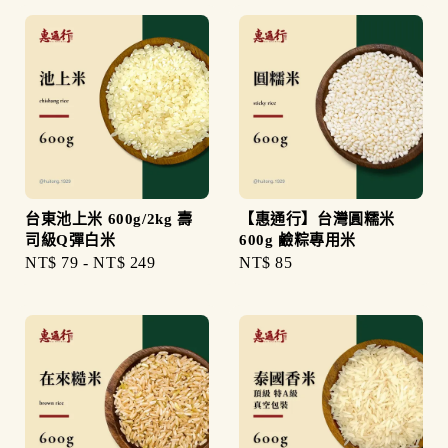
台東池上米 600g/2kg 壽
【惠通行】台灣圓糯米
司級Q彈白米
600g 鹼粽專用米
Regular
NT$ 79
-
NT$ 249
Regular
NT$ 85
price
price