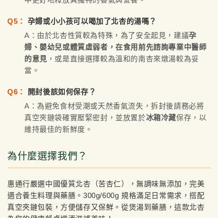
Q5：
孕婦或小小孩可以喝加了北杏的湯嗎？
A：由於北杏性質較為特殊，為了安全起見，建議
孕
婦、嬰幼兒或體質虛弱者，在食用前先諮詢專業中醫師
的意見
，或是直接選擇較為溫和的南杏來燉湯較為妥
當。
Q6：
開封後該如何保存？
A：為避免食材受潮或天然香氣流失，拆封後請務必將
真空夾鏈袋確實壓緊密封，並放置於
冰箱冷藏
保存，以
維持最佳的新鮮度。
為什麼選擇我們？
惠通行嚴選中國優質北杏（苦杏仁），無調味無添加，完美
適合養生料理與藥膳。300g/600g 規格滿足日常需求，搭配
真空夾鏈包裝，方便儲存又保鮮。從煲湯到藥膳，這款北杏