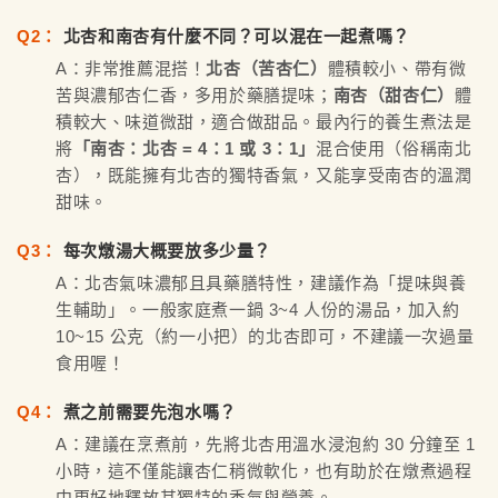
Q2：
北杏和南杏有什麼不同？可以混在一起煮嗎？
A：非常推薦混搭！
北杏（苦杏仁）
體積較小、帶有微
苦與濃郁杏仁香，多用於藥膳提味；
南杏（甜杏仁）
體
積較大、味道微甜，適合做甜品。最內行的養生煮法是
將
「南杏：北杏 = 4：1 或 3：1」
混合使用（俗稱南北
杏），既能擁有北杏的獨特香氣，又能享受南杏的溫潤
甜味。
Q3：
每次燉湯大概要放多少量？
A：北杏氣味濃郁且具藥膳特性，建議作為「提味與養
生輔助」。一般家庭煮一鍋 3~4 人份的湯品，加入約
10~15 公克（約一小把）的北杏即可，不建議一次過量
食用喔！
Q4：
煮之前需要先泡水嗎？
A：建議在烹煮前，先將北杏用溫水浸泡約 30 分鐘至 1
小時，這不僅能讓杏仁稍微軟化，也有助於在燉煮過程
中更好地釋放其獨特的香氣與營養。