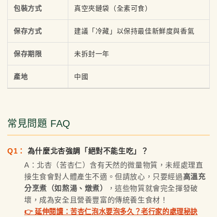
包裝方式
真空夾鏈袋（全素可食）
保存方式
建議「冷藏」以保持最佳新鮮度與香氣
保存期限
未拆封一年
產地
中國
常見問題 FAQ
Q1：
為什麼北杏強調「絕對不能生吃」？
A：北杏（苦杏仁）含有天然的微量物質，未經處理直
接生食會對人體產生不適。但請放心，只要經過
高溫充
分烹煮（如熬湯、燉煮）
，這些物質就會完全揮發破
壞，成為安全且營養豐富的傳統養生食材！
👉 延伸閱讀：苦杏仁泡水要泡多久？老行家的處理秘訣