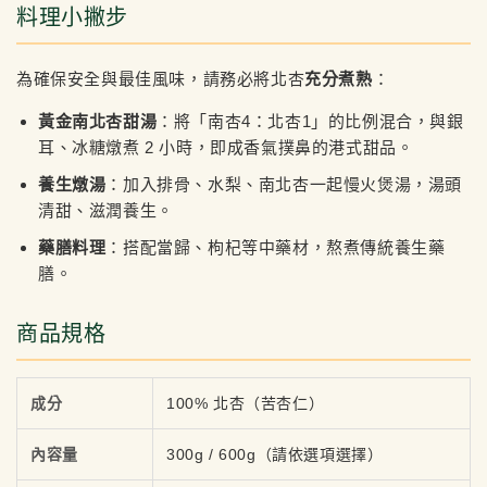
料理小撇步
為確保安全與最佳風味，請務必將北杏
充分煮熟
：
黃金南北杏甜湯
：將「南杏4：北杏1」的比例混合，與銀
耳、冰糖燉煮 2 小時，即成香氣撲鼻的港式甜品。
養生燉湯
：加入排骨、水梨、南北杏一起慢火煲湯，湯頭
清甜、滋潤養生。
藥膳料理
：搭配當歸、枸杞等中藥材，熬煮傳統養生藥
膳。
商品規格
成分
100% 北杏（苦杏仁）
內容量
300g / 600g（請依選項選擇）