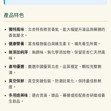
產品特色
獨特風味
：北杏特有微苦香氣，能大幅提升湯品與藥膳的
香氣層次。
健康營養
：富含植物蛋白與維生素 E，補充養生所需。
無添加純淨
：無調味、無化學添加物，保留苦杏仁天然風
味。
產地優選
：嚴選中國優質北杏，品質穩定，顆粒完整飽
滿。
真空保鮮
：真空夾鏈包裝，防潮抗氧化，保持最佳新鮮
度。
多用途美味
：適合煲湯、燉品、藥膳或搭配南杏研磨成養
生飲品。