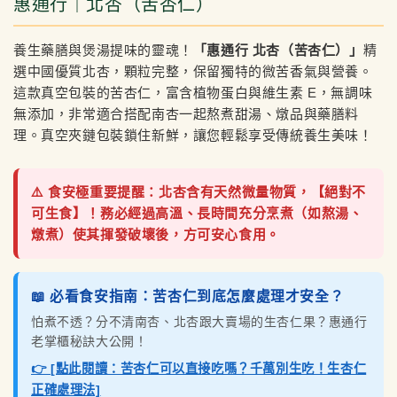
惠通行｜北杏（苦杏仁）
養生藥膳與煲湯提味的靈魂！
「惠通行 北杏（苦杏仁）」
精
選中國優質北杏，顆粒完整，保留獨特的微苦香氣與營養。
這款真空包裝的苦杏仁，富含植物蛋白與維生素 E，無調味
無添加，非常適合搭配南杏一起熬煮甜湯、燉品與藥膳料
理。真空夾鏈包裝鎖住新鮮，讓您輕鬆享受傳統養生美味！
⚠️ 食安極重要提醒：北杏含有天然微量物質，【絕對不
可生食】！務必經過高溫、長時間充分烹煮（如熬湯、
燉煮）使其揮發破壞後，方可安心食用。
📖 必看食安指南：苦杏仁到底怎麼處理才安全？
怕煮不透？分不清南杏、北杏跟大賣場的生杏仁果？惠通行
老掌櫃秘訣大公開！
👉 [點此閱讀：苦杏仁可以直接吃嗎？千萬別生吃！生杏仁
正確處理法]