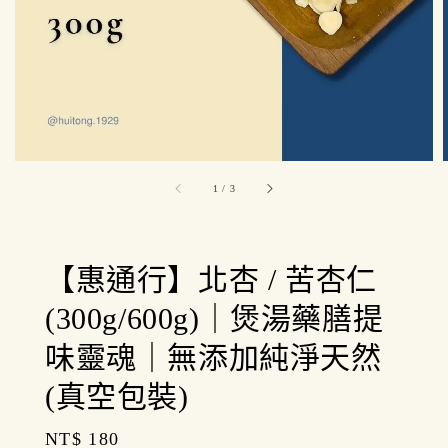
1
/
3
【惠通行】北杏 / 苦杏仁
(300g/600g)｜煲湯藥膳提
味靈魂｜無添加純淨天然
(真空包裝)
Regular
NT$ 180