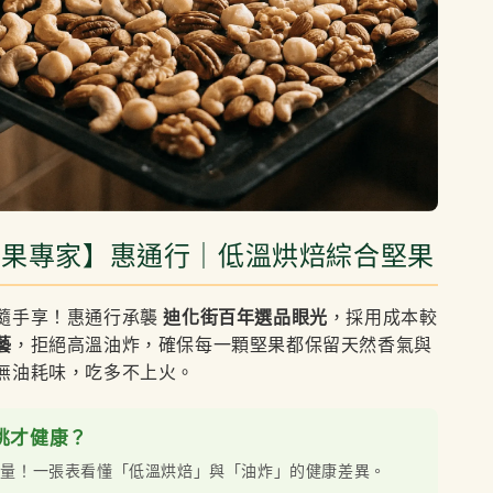
堅果專家】惠通行｜低溫烘焙綜合堅果
隨手享！惠通行承襲
迪化街百年選品眼光
，採用成本較
藝
，拒絕高溫油炸，確保每一顆堅果都保留天然香氣與
無油耗味，吃多不上火。
麼挑才健康？
熱量！一張表看懂「低溫烘焙」與「油炸」的健康差異。