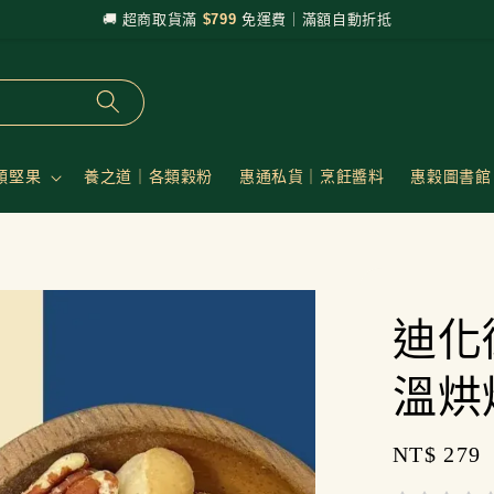
🚚 超商取貨滿
$799
免運費｜滿額自動折抵
類堅果
養之道｜各類穀粉
惠通私貨｜烹飪醬料
惠穀圖書館
迪化
溫烘
Regular
NT$ 279
price