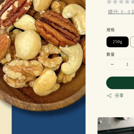
總分:
0
-
0
規格
250g
數量
分享