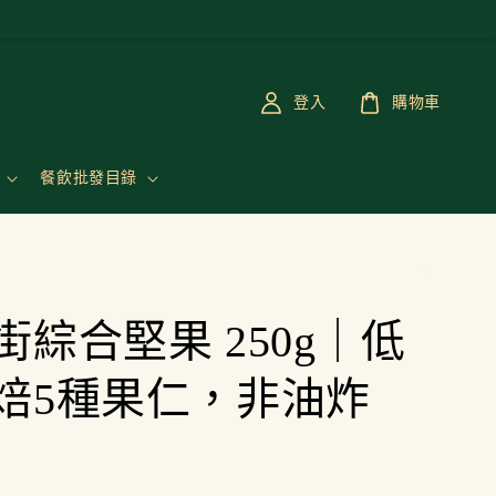
登入
購物車
餐飲批發目錄
街綜合堅果 250g｜低
焙5種果仁，非油炸