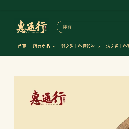
搜尋
首頁
所有商品
穀之道｜各類穀物
焙之道｜各