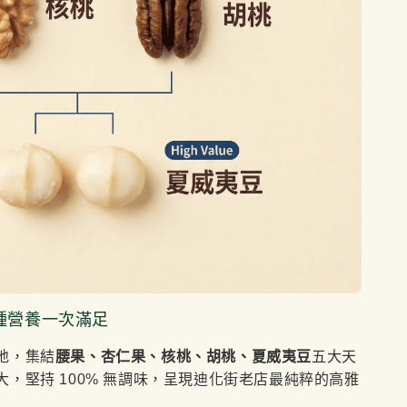
種營養一次滿足
地，集結
腰果、杏仁果、核桃、胡桃、夏威夷豆
五大天
，堅持 100% 無調味，呈現迪化街老店最純粹的高雅