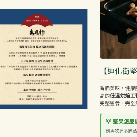
【迪化街
香脆美味，健康
高的
低溫烘焙工
完整營養，完全
💡 堅果怎
別再吃進多餘