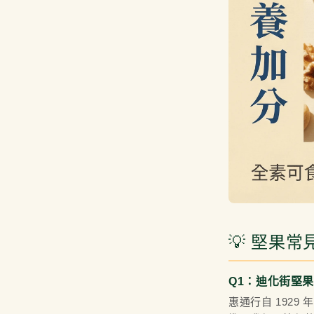
💡 堅果常
Q1：迪化街堅
惠通行自 192