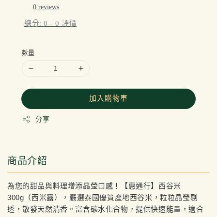
0 reviews
總分:
0
-
0
評價
數量
加入購物車
分享
商品介紹
為您的甜品與料理增添晶瑩口感！【惠通行】西谷米
300g（西米露），嚴選泰國優質產地西谷米，粒粒晶瑩剔
透，散發天然清香。富含碳水化合物，提供快速能量，適合