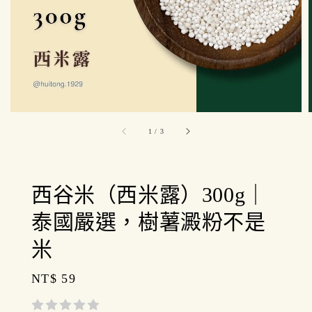
1
/
3
西谷米（西米露）300g｜
泰國嚴選，樹薯澱粉不是
米
Regular
NT$ 59
price