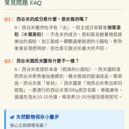
常見問題 FAQ
Q1：
西谷米的成分是什麼，是米做的嗎？
A：西谷米雖然名字有「米」，但主成分其實是
樹薯澱
粉（木薯澱粉）
，不含米的成分。原料取自樹薯根部提
煉出的澱粉，加工製成一顆顆晶瑩剔透的小圓粒，煮熟
後會呈現透明狀，這也是它跟白米最大的不同。
Q2：
西谷米跟西米露有什麼不一樣？
A：西谷米是原料本身（乾燥的小圓粒），西米露則是
把西谷米煮熟後加進椰奶、糖水做成的甜湯成品。簡單
說，西谷米是「食材」，西米露是「用西谷米煮出來的
甜點」。惠通行的西谷米是300g真空包裝、泰國產地，
建議先泡水10-15分鐘，再滾煮15-20分鐘至透明即可。
🌿 天然穀物保存小撇步
擔心五穀雜糧長蟲？