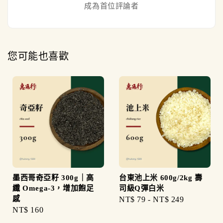
成為首位評論者
您可能也喜歡
墨西哥奇亞籽 300g｜高
台東池上米 600g/2kg 壽
纖 Omega-3，增加飽足
司級Q彈白米
感
Regular
NT$ 79
-
NT$ 249
Regular
NT$ 160
price
price