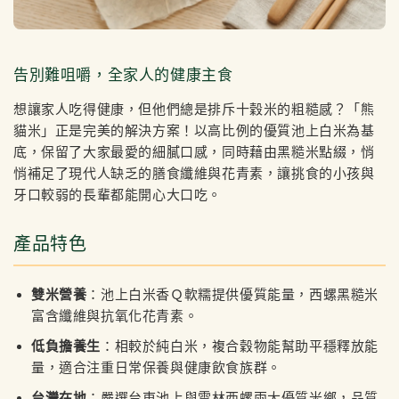
告別難咀嚼，全家人的健康主食
想讓家人吃得健康，但他們總是排斥十穀米的粗糙感？「熊
貓米」正是完美的解決方案！以高比例的優質池上白米為基
底，保留了大家最愛的細膩口感，同時藉由黑糙米點綴，悄
悄補足了現代人缺乏的膳食纖維與花青素，讓挑食的小孩與
牙口較弱的長輩都能開心大口吃。
產品特色
雙米營養
：池上白米香Ｑ軟糯提供優質能量，西螺黑糙米
富含纖維與抗氧化花青素。
低負擔養生
：相較於純白米，複合穀物能幫助平穩釋放能
量，適合注重日常保養與健康飲食族群。
台灣在地
：嚴選台東池上與雲林西螺兩大優質米鄉，品質