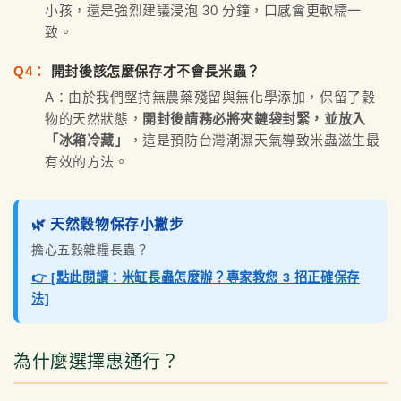
小孩，還是強烈建議浸泡 30 分鐘，口感會更軟糯一
致。
Q4：
開封後該怎麼保存才不會長米蟲？
A：由於我們堅持無農藥殘留與無化學添加，保留了穀
物的天然狀態，
開封後請務必將夾鏈袋封緊，並放入
「冰箱冷藏」
，這是預防台灣潮濕天氣導致米蟲滋生最
有效的方法。
🌿 天然穀物保存小撇步
擔心五穀雜糧長蟲？
👉 [點此閱讀：米缸長蟲怎麼辦？專家教您 3 招正確保存
法]
為什麼選擇惠通行？