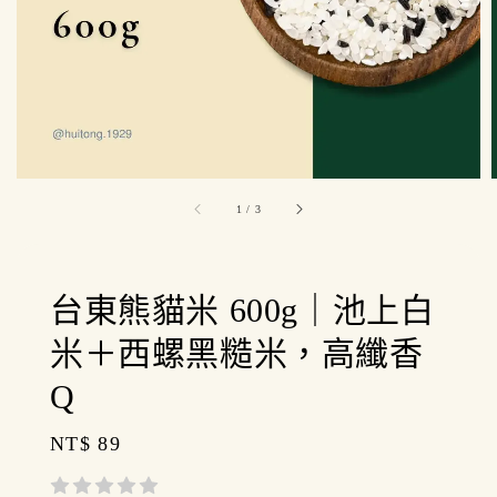
1
/
3
台東熊貓米 600g｜池上白
米＋西螺黑糙米，高纖香
Q
Regular
NT$ 89
price