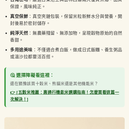
保證，風味純正。
真空保鮮
：真空夾鏈包裝，保留米粒新鮮水分與營養，開
封後易於密封儲存。
純淨天然
：無農藥殘留、無添加物，呈現穀物原始的自然
香甜。
多用途美味
：不僅適合煮白飯，做成日式飯糰、養生粥品
或溫沙拉都靈活百搭。
🤔 選擇障礙看這裡：
還在猶豫該買十穀米、熊貓米還是其他機能米？
👉 [五穀米推薦：惠通行機能米選購指南！怎麼買看這篇一
次解決！]