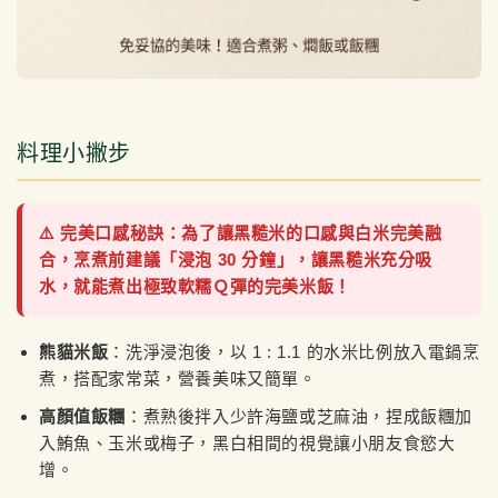
料理小撇步
⚠️ 完美口感秘訣：為了讓黑糙米的口感與白米完美融
合，烹煮前建議「浸泡 30 分鐘」，讓黑糙米充分吸
水，就能煮出極致軟糯Ｑ彈的完美米飯！
熊貓米飯
：洗淨浸泡後，以 1 : 1.1 的水米比例放入電鍋烹
煮，搭配家常菜，營養美味又簡單。
高顏值飯糰
：煮熟後拌入少許海鹽或芝麻油，捏成飯糰加
入鮪魚、玉米或梅子，黑白相間的視覺讓小朋友食慾大
增。