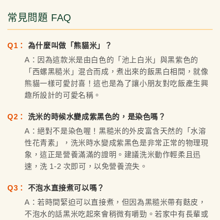
常見問題 FAQ
Q1：
為什麼叫做「熊貓米」？
A：因為這款米是由白色的「池上白米」與黑紫色的
「西螺黑糙米」混合而成，煮出來的飯黑白相間，就像
熊貓一樣可愛討喜！這也是為了讓小朋友對吃飯產生興
趣所設計的可愛名稱。
Q2：
洗米的時候水變成紫黑色的，是染色嗎？
A：絕對不是染色喔！黑糙米的外皮富含天然的「水溶
性花青素」，洗米時水變成紫黑色是非常正常的物理現
象，這正是營養滿滿的證明。建議洗米動作輕柔且迅
速，洗 1-2 次即可，以免營養流失。
Q3：
不泡水直接煮可以嗎？
A：若時間緊迫可以直接煮，但因為黑糙米帶有麩皮，
不泡水的話黑米吃起來會稍微有嚼勁。若家中有長輩或