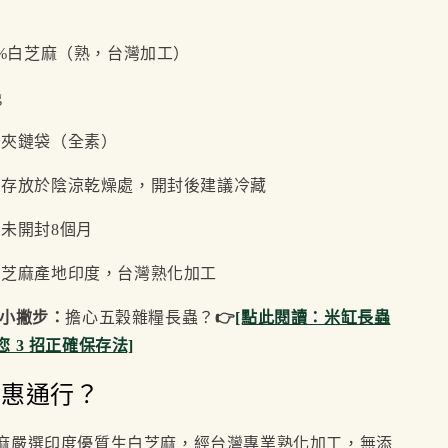
0%白芝麻（熟，台灣加工）
g
空夾鏈袋（全素）
：存放於陰涼乾燥處，開封後建議冷藏
：未開封8個月
白芝麻產地印度，台灣熟化加工
存小撇步：
擔心五穀雜糧長蟲？
👉
[點此閱讀：米缸長蟲
 3 招正確保存法]
擇惠通行？
麻嚴選印度優質生白芝麻，經台灣專業熟化加工，無添