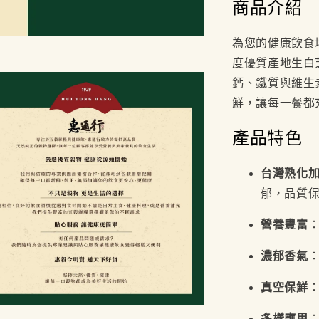
商品介紹
為您的健康飲食
度優質產地生白
鈣、鐵質與維生
鮮，讓每一餐都
產品特色
台灣熟化
郁，品質
營養豐富
濃郁香氣
真空保鮮
多樣應用