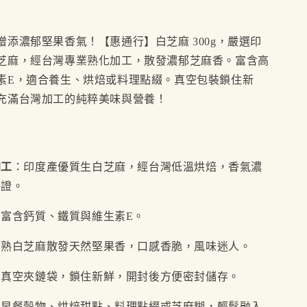
增添濃郁堅果香氣！【惠通行】白芝麻 300g，嚴選印
芝麻，經台灣專業熟化加工，散發濃郁芝麻香。富含高
素E，適合養生、烘焙或料理點綴。真空包裝鎖住新
充滿台灣加工的純粹美味與營養！
加工
：印度產優質生白芝麻，經台灣低溫烘焙，香氣濃
保證。
：富含鈣質、鐵質與維生素E。
：熟白芝麻散發天然堅果香，口感香脆，風味迷人。
：真空夾鏈袋，鎖住新鮮，開封後方便密封儲存。
：早餐穀物、烘焙甜點、料理點綴或芝麻糊，輕鬆融入