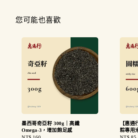
您可能也喜歡
墨西哥奇亞籽 300g｜高纖
【惠通行
Omega-3，增加飽足感
粽專用
Regular
NT$ 160
Regular
NT$ 85