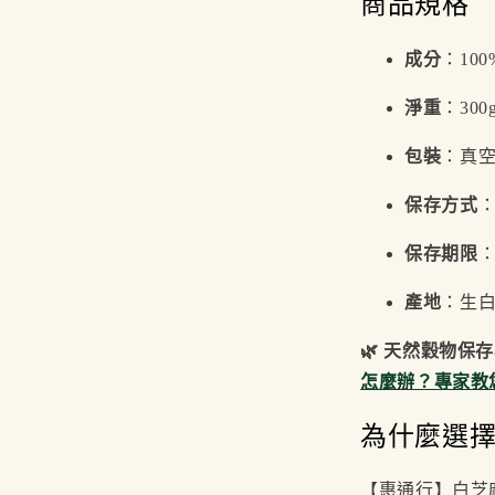
商品規格
成分
：10
淨重
：300
包裝
：真
保存方式
保存期限
產地
：生
🌿 天然穀物保
怎麼辦？專家教您
為什麼選
【惠通行】白芝