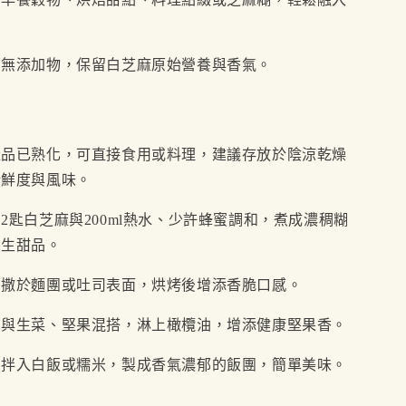
。
：無添加物，保留白芝麻原始營養與香氣。
產品已熟化，可直接食用或料理，建議存放於陰涼乾燥
新鮮度與風味。
2匙白芝麻與200ml熱水、少許蜂蜜調和，煮成濃稠糊
養生甜品。
：撒於麵團或吐司表面，烘烤後增添香脆口感。
：與生菜、堅果混搭，淋上橄欖油，增添健康堅果香。
：拌入白飯或糯米，製成香氣濃郁的飯團，簡單美味。