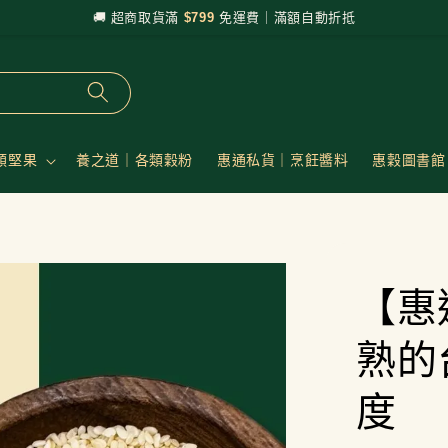
🚚 超商取貨滿
$799
免運費｜滿額自動折抵
類堅果
養之道｜各類穀粉
惠通私貨｜烹飪醬料
惠穀圖書館
【惠
熟的
度