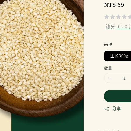
Regular
NT$ 69
price
總分:
0
-
0
品項
生的300g
數量
分享