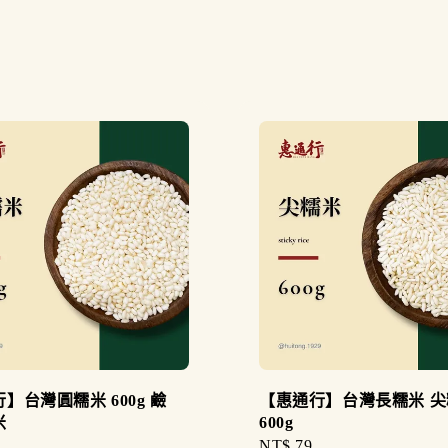
】台灣圓糯米 600g 鹼
【惠通行】台灣長糯米 尖
米
600g
Regular
NT$ 79