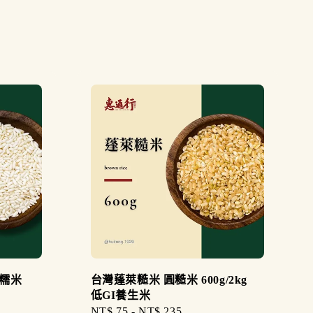
糯米
台灣蓬萊糙米 圓糙米 600g/2kg
低GI養生米
Regular
NT$ 75
-
NT$ 235