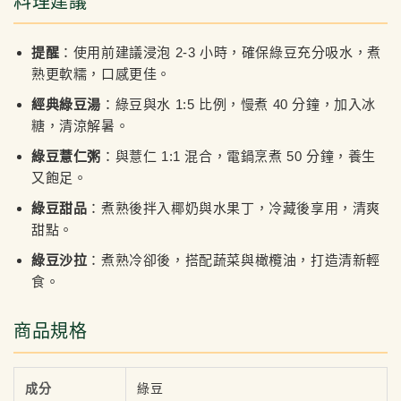
料理建議
提醒
：使用前建議浸泡 2-3 小時，確保綠豆充分吸水，煮
熟更軟糯，口感更佳。
經典綠豆湯
：綠豆與水 1:5 比例，慢煮 40 分鐘，加入冰
糖，清涼解暑。
綠豆薏仁粥
：與薏仁 1:1 混合，電鍋烹煮 50 分鐘，養生
又飽足。
綠豆甜品
：煮熟後拌入椰奶與水果丁，冷藏後享用，清爽
甜點。
綠豆沙拉
：煮熟冷卻後，搭配蔬菜與橄欖油，打造清新輕
食。
商品規格
成分
綠豆