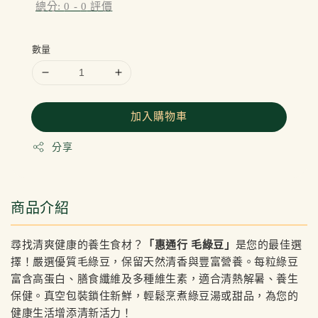
總分:
0
-
0
評價
數量
加入購物車
分享
商品介紹
尋找清爽健康的養生食材？
「惠通行 毛綠豆」
是您的最佳選
擇！嚴選優質毛綠豆，保留天然清香與豐富營養。每粒綠豆
富含高蛋白、膳食纖維及多種維生素，適合清熱解暑、養生
保健。真空包裝鎖住新鮮，輕鬆烹煮綠豆湯或甜品，為您的
健康生活增添清新活力！