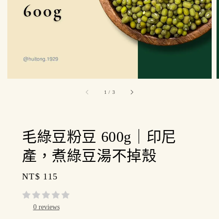
1
/
3
毛綠豆粉豆 600g｜印尼
產，煮綠豆湯不掉殼
Regular
NT$ 115
price
0 reviews