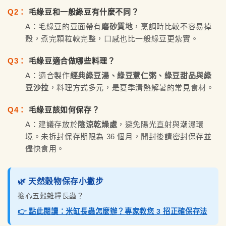
Q2：
毛綠豆和一般綠豆有什麼不同？
A：毛綠豆的豆面帶有
磨砂質地
，烹調時比較不容易掉
殼，煮完顆粒較完整，口感也比一般綠豆更紮實。
Q3：
毛綠豆適合做哪些料理？
A：適合製作
經典綠豆湯、綠豆薏仁粥、綠豆甜品與綠
豆沙拉
，料理方式多元，是夏季清熱解暑的常見食材。
Q4：
毛綠豆該如何保存？
A：建議存放於
陰涼乾燥處
，避免陽光直射與潮濕環
境。未拆封保存期限為 36 個月，開封後請密封保存並
儘快食用。
🌿 天然穀物保存小撇步
擔心五穀雜糧長蟲？
👉 點此閱讀：米缸長蟲怎麼辦？專家教您 3 招正確保存法