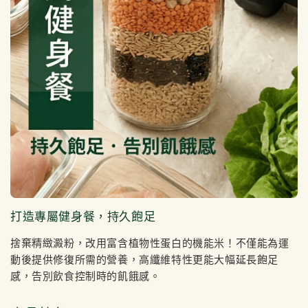
打造專屬健身餐，持久飽足
捨棄精緻澱粉，改用富含植物性蛋白的機能米！不僅能為運
動後提供修復所需的營養，高纖維特性更能大幅延長飽足
感，告別飲食控制時的飢餓感。