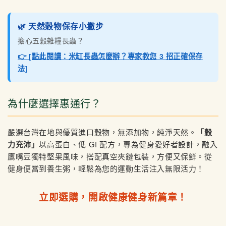
🌿 天然穀物保存小撇步
擔心五穀雜糧長蟲？
👉 [點此閱讀：米缸長蟲怎麼辦？專家教您 3 招正確保存
法]
為什麼選擇惠通行？
嚴選台灣在地與優質進口穀物，無添加物，純淨天然。
「穀
力充沛」
以高蛋白、低 GI 配方，專為健身愛好者設計，融入
鷹嘴豆獨特堅果風味，搭配真空夾鏈包裝，方便又保鮮。從
健身便當到養生粥，輕鬆為您的運動生活注入無限活力！
立即選購，開啟健康健身新篇章！