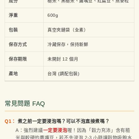
成分
糙米、黑糙米、鷹嘴豆、紅扁豆、燕麥粒
淨重
600g
包裝
真空夾鏈袋（全素）
保存方式
冷藏保存，保持新鮮
保存期限
未開封 12 個月
產地
台灣 (調配包裝)
常見問題 FAQ
Q1：
煮之前一定要浸泡嗎？可以不泡直接煮嗎？
A：強烈建議
一定要浸泡
喔！因為「穀力充沛」含有糙
米與較硬的鷹嘴豆，若不先浸泡 2-3 小時讓穀物吸飽水