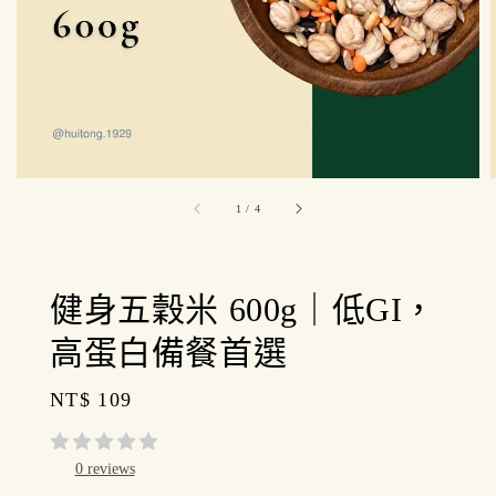
1
/
4
健身五穀米 600g｜低GI，
高蛋白備餐首選
Regular
NT$ 109
price
0 reviews