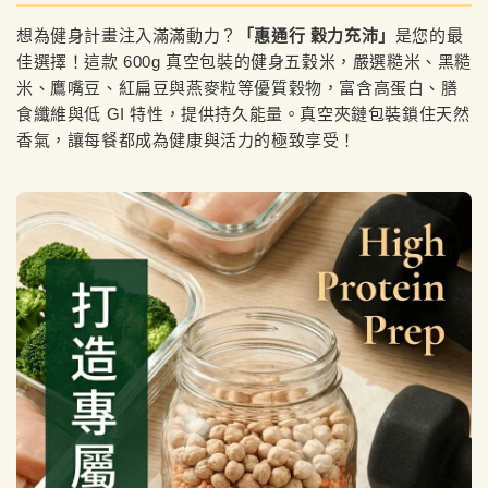
想為健身計畫注入滿滿動力？
「惠通行 穀力充沛」
是您的最
佳選擇！這款 600g 真空包裝的健身五穀米，嚴選糙米、黑糙
米、鷹嘴豆、紅扁豆與燕麥粒等優質穀物，富含高蛋白、膳
食纖維與低 GI 特性，提供持久能量。真空夾鏈包裝鎖住天然
香氣，讓每餐都成為健康與活力的極致享受！