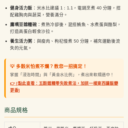
健身活力飯
：米水比建議 1 : 1.1，電鍋烹煮 40 分鐘，搭
配雞胸肉與蔬菜，營養滿分。
鷹嘴豆雜糧碗
：煮熟冷卻後，混搭鮪魚、水煮蛋與酪梨，
打造高蛋白輕食沙拉。
養生活力粥
：與瘦肉、枸杞慢煮 50 分鐘，補充運動後流
失的元氣。
💡 多穀米怕煮不爛？教您一招搞定！
掌握「浸泡時間」與「黃金水比例」，煮出來軟糯適中！
👉 [點此查看：五穀雜糧零失敗煮法，加這一樣東西讓飯變
更香]
商品規格