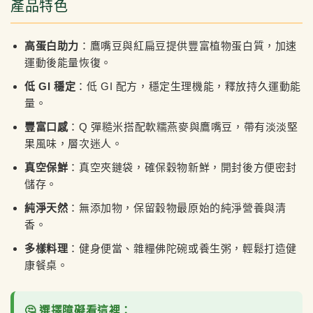
產品特色
高蛋白助力
：鷹嘴豆與紅扁豆提供豐富植物蛋白質，加速
運動後能量恢復。
低 GI 穩定
：低 GI 配方，穩定生理機能，釋放持久運動能
量。
豐富口感
：Q 彈糙米搭配軟糯燕麥與鷹嘴豆，帶有淡淡堅
果風味，層次迷人。
真空保鮮
：真空夾鏈袋，確保穀物新鮮，開封後方便密封
儲存。
純淨天然
：無添加物，保留穀物最原始的純淨營養與清
香。
多樣料理
：健身便當、雜糧佛陀碗或養生粥，輕鬆打造健
康餐桌。
🤔 選擇障礙看這裡：