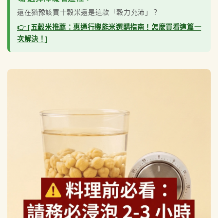
還在猶豫該買十穀米還是這款「穀力充沛」？
👉 [五穀米推薦：惠通行機能米選購指南！怎麼買看這篇一
次解決！]