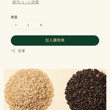
總分:
0
-
0
評價
數量
加入購物車
分享