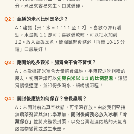
分，煮出來容易夾生、口感偏硬。
Q2：
建議的米水比例是多少？
A：建議【米：水 = 1：1.1 至 1.2】。喜歡Ｑ彈有嚼
勁，水量抓 1.1 即可；喜歡偏軟糯，可以把水加到
1.2。放入電鍋烹煮，開關跳起後務必「再悶 10-15 分
鐘」口感最好！
Q3：
剛開始吃多穀米，腸胃會不會不習慣？
A：本款機能米富含大量膳食纖維，平時較少吃粗糧的
朋友，初期建議可以
先與白米以 1:1 的比例混煮
，讓腸
胃慢慢適應，並記得多喝水、細嚼慢嚥喔！
Q4：
開封後應該如何保存？會長蟲嗎？
A：未開封前為真空狀態，可常溫存放。由於我們堅持
無農藥殘留與無化學添加，
開封後請務必放入冰箱「冷
藏保存」
並將夾鏈袋封緊，以免台灣潮濕悶熱的天氣導
致穀物變質或滋生米蟲。