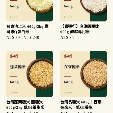
台東池上米 600g/2kg 壽
【惠通行】台灣圓糯米
司級Q彈白米
600g 鹼粽專用米
Regular
NT$ 79
-
NT$ 249
Regular
NT$ 85
price
price
台灣蓬萊糙米 圓糙米
台灣長糙米 600g｜西螺
600g/2kg 低GI養生米
在來米，低GI養生